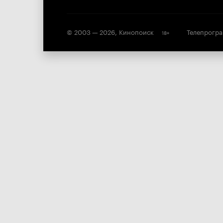
© 2003 —
2026
,
Кинопоиск
Телепрогр
18
+