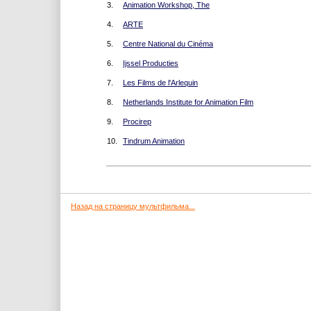
3.
Animation Workshop, The
4.
ARTE
5.
Centre National du Cinéma
6.
Ijssel Producties
7.
Les Films de l'Arlequin
8.
Netherlands Institute for Animation Film
9.
Procirep
10.
Tindrum Animation
Назад на страницу мультфильма...