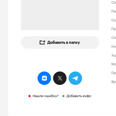
Сл
Ре
Сц
Пр
Оп
Добавить в папку
Ко
Ху
Мо
Пр
Вр
Нашли ошибку?
Добавить инфо