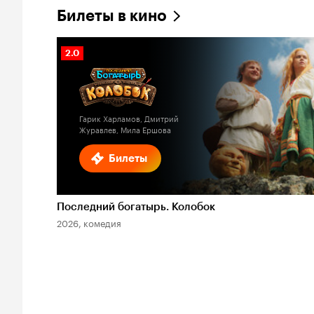
Билеты в кино
Рейтинг
2.0
Кинопоиска
2.0
Гарик Харламов, Дмитрий
Журавлев, Мила Ершова
Билеты
Последний богатырь. Колобок
2026, комедия