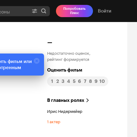
Попробовать
Войти
Плюс
–
Недостаточно оценок,
рейтинг формируется
ить фильм или
отренным
Оценить фильм
1
2
3
4
5
6
7
8
9
10
В главных ролях
Ирис Нидермейер
1 актер