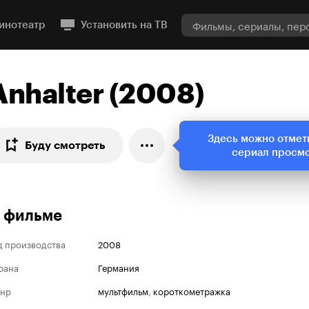
инотеатр
Установить на ТВ
Anhalter (2008)
Здесь можно отмет
Буду смотреть
сериал просм
 фильме
д производства
2008
рана
Германия
нр
мультфильм
,
короткометражка