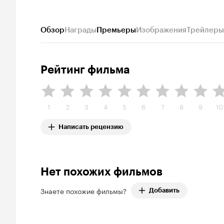
Обзор
Награды
Премьеры
Изображения
Трейлеры
Рейтинг фильма
1
2
3
4
5
6
7
8
9
10
Написать рецензию
Нет похожих фильмов
Знаете похожие фильмы?
Добавить