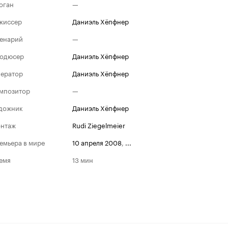
оган
—
жиссер
Даниэль Хёпфнер
енарий
—
одюсер
Даниэль Хёпфнер
ератор
Даниэль Хёпфнер
мпозитор
—
дожник
Даниэль Хёпфнер
нтаж
Rudi Ziegelmeier
емьера в мире
10 апреля 2008
,
...
емя
13 мин