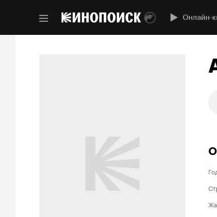
Онлайн-к
О
Го
Ст
Жа