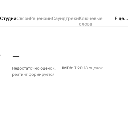
Студии
Связи
Рецензии
Саундтреки
Ключевые
Еще...
слова
–
13 оценок
Недостаточно оценок,
IMDb
:
7.20
рейтинг формируется