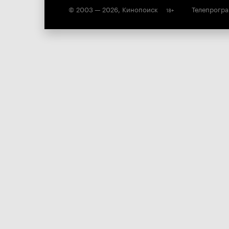
© 2003 —
2026
,
Кинопоиск
Телепрогр
18
+