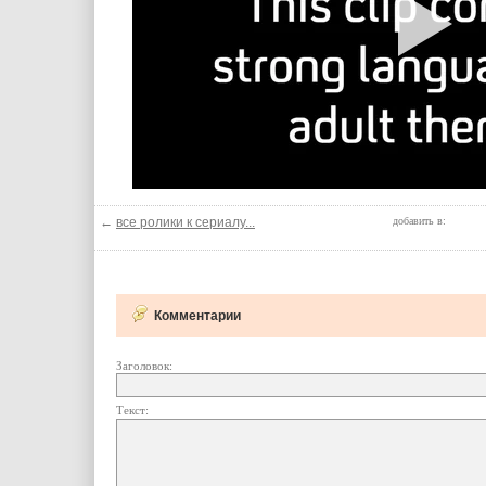
←
все ролики к сериалу...
добавить в:
Комментарии
Заголовок:
Текст: