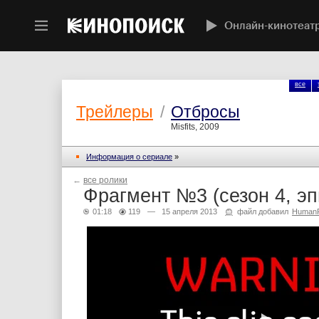
Онлайн-кинотеат
все
Трейлеры
/
Отбросы
Misfits, 2009
Информация о сериале
»
←
все ролики
Фрагмент №3 (сезон 4, эп
01:18
119
— 15 апреля 2013
файл добавил
HumanP