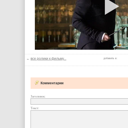
←
все ролики к фильму...
добавить в:
Комментарии
Заголовок:
Текст: