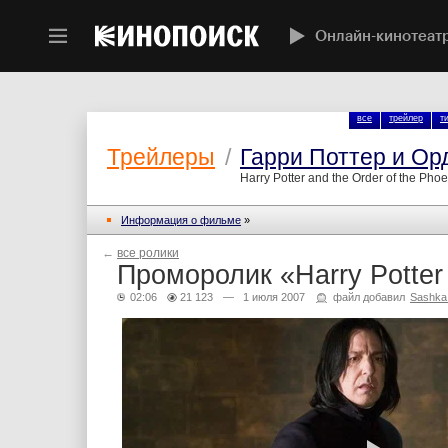
Онлайн-кинотеат
все
трейлер
т
Трейлеры
/
Гарри Поттер и Ор
Harry Potter and the Order of the Pho
Информация о фильме
»
←
все ролики
Проморолик «Harry Potter
02:06
21 123
— 1 июля 2007
файл добавил
Sashka