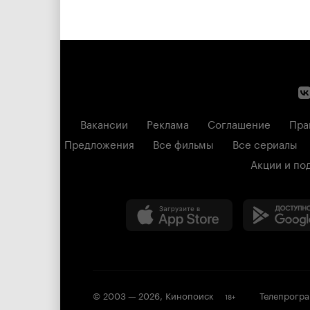
Вакансии
Реклама
Соглашение
Пра
Предложения
Все фильмы
Все сериалы
Акции и по
© 2003 —
2026
,
Кинопоиск
Телепрогр
18
+