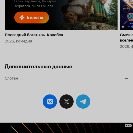
Гарик Харламов, Дмитрий
Журавлев, Мила Ершова
Билеты
Последний богатырь. Колобок
Смеша
2026, комедия
вселе
2026, 
Дополнительные данные
Слоган
—