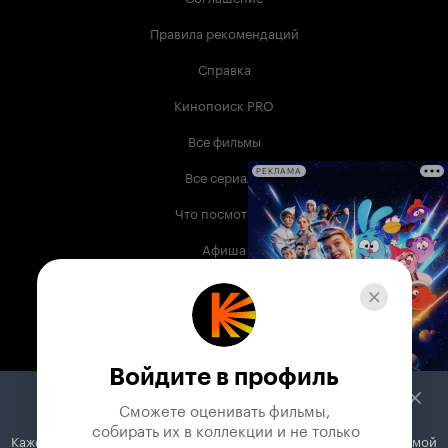
Правила рекомендаций
Справка
Кинопоиск PRO
Все фильмы
Все сериалы
РЕКЛАМА
Что посмотреть
Афиша
Музыка
Телепрограмма
Книги
Войдите в профиль
Служба поддержки
Сможете оценивать фильмы,

 собирать их в коллекции и не только
Кажется, вы используете блокировщик рекламы. Вместе с рекламой