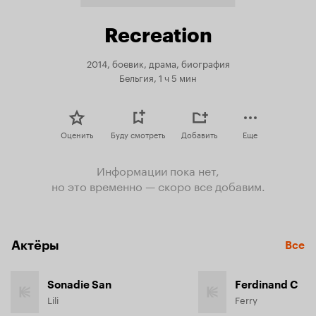
Recreation
2014, боевик, драма, биография
Бельгия, 1 ч 5 мин
Оценить
Буду смотреть
Добавить
Еще
Информации пока нет,
но это временно — скоро все добавим.
Актёры
Все
Sonadie San
Ferdinand C
Lili
Ferry