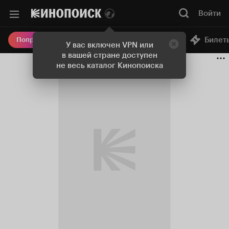
Войти
Онлайн-кинотеатр
Билет
Попробовать Плюс
У вас включен VPN или
в вашей стране доступен
не весь каталог Кинопоиска