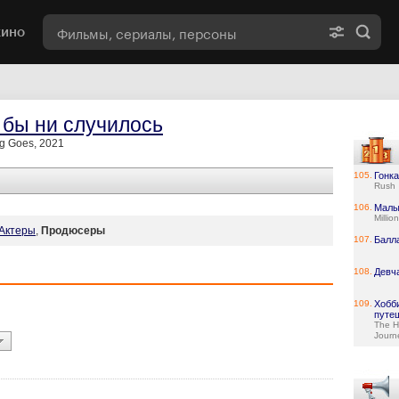
кино
 бы ни случилось
g Goes, 2021
105.
Гонка
Rush
106.
Малы
Millio
Актеры
,
Продюсеры
107.
Балл
108.
Девч
109.
Хобб
путе
The H
Journ