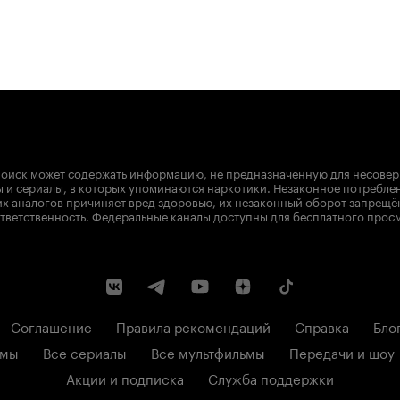
оиск может содержать информацию, не предназначенную для несове
 и сериалы, в которых упоминаются наркотики. Незаконное потребле
х аналогов причиняет вред здоровью, их незаконный оборот запрещё
тветственность. Федеральные каналы доступны для бесплатного прос
Соглашение
Правила рекомендаций
Справка
Бло
ьмы
Все сериалы
Все мультфильмы
Передачи и шоу
Акции и подписка
Служба поддержки