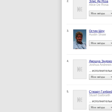
2.
Элис Де Роза
Alice De Rosa
Мои звёзды
3.
Остин Шоу
Austin Shaw
Мои звёзды
4.
Джошуа Эндрю
Joshua Andrews
... исполнител
Мои звёзды
5.
Стюарт Гэлбре
Stuart Galbraith
... исполнител
Мои звёзды