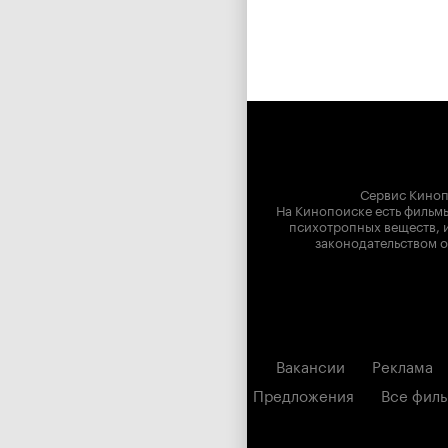
Сервис Киноп
На Кинопоиске есть фильмы
психотропных веществ, и
законодательством о
Вакансии
Реклама
Предложения
Все фил