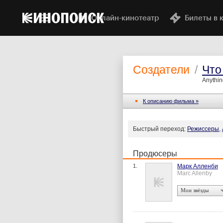
Онлайн-кинотеатр
Билеты в 
Создатели
/
Что
Anythin
К описанию фильма »
Быстрый переход:
Режиссеры
,
Продюсеры
1.
Марк Алленби
Marc Allenby
Мои звёзды