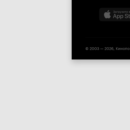
© 2003 —
2026
,
Кинопо