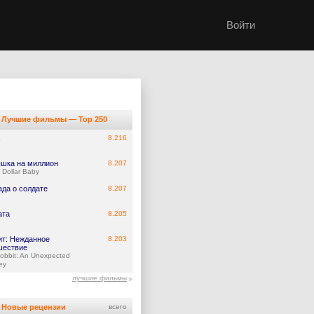
Войти
Лучшие фильмы — Top 250
8.216
шка на миллион
8.207
n Dollar Baby
ада о солдате
8.207
ата
8.205
ит: Нежданное
8.203
шествие
obbit: An Unexpected
ey
лучшие фильмы
Новые рецензии
всего