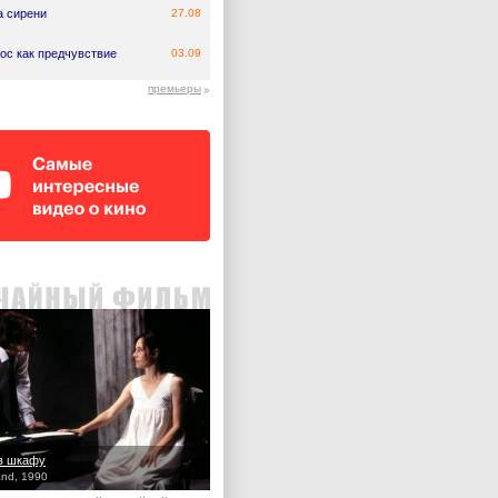
а сирени
27.08
ос как предчувствие
03.09
премьеры
в шкафу
and, 1990