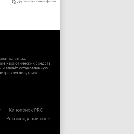
другой случайный фильм
ршеннолетних.
ние наркотических средств,
н и влечёт установленную
мотра круглосуточно.
г
Кинопоиск PRO
Рекомендации кино