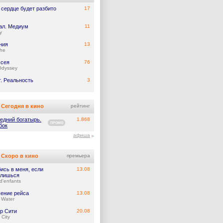
 сердце будет разбито
17
ал. Медиум
11
y
ния
13
he
сея
76
Odyssey
т. Реальность
3
Сегодня в кино
рейтинг
едний богатырь.
1.868
ПРОМО
бок
афиша
Скоро в кино
премьера
ись в меня, если
13.08
лишься
d'enfants
ение рейса
13.08
 Water
р Сити
20.08
 City