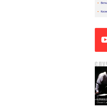
Ветк
Косм
Страна 
Closet L