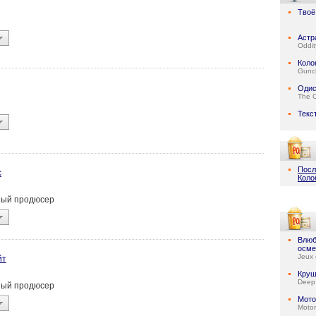
Твоё
Астр
Oddit
Коло
Gunc
Одис
The 
Текс
Посл
с
Коло
ьный продюсер
Влюб
осме
Jeux 
йт
Круш
Deep
ьный продюсер
Мото
Motor