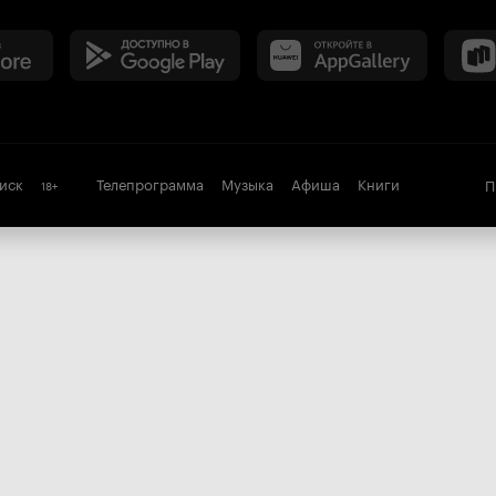
иск
Телепрограмма
Музыка
Афиша
Книги
П
18
+