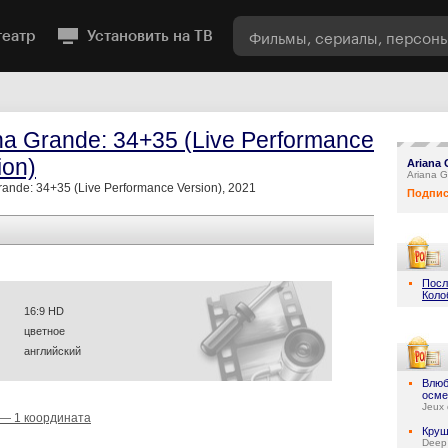
театр
Установить на ТВ
na Grande: 34+35 (Live Performance
ion)
Ariana 
Ariana G
rande: 34+35 (Live Performance Version), 2021
Подпис
Посл
Коло
16:9 HD
цветное
английский
Влюб
осме
Jeux 
 — 1 координата
Круш
Deep