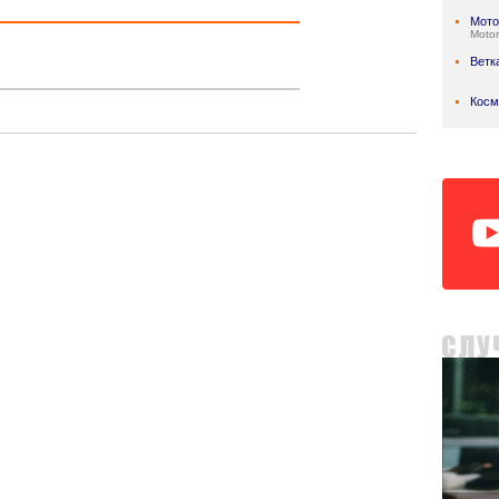
Мото
Motor
Ветк
Косм