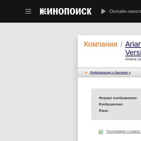
Онлайн-кино
Компании
/
Aria
Vers
Ariana G
Информация o фильме »
Формат изображения:
Изображение:
Язык:
География съемок