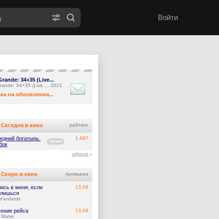
Войти
Grande: 34+35 (Live...
rande: 34+35 (Live..., 2021
ка на обновления...
Сегодня в кино
рейтинг
едний богатырь.
1.697
ПРОМО
бок
афиша
Скоро в кино
премьера
ись в меня, если
13.08
лишься
d'enfants
ение рейса
13.08
 Water