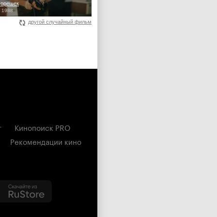
 орешек
, 1988
другой случайный фильм
г
Кинопоиск PRO
Рекомендации кино