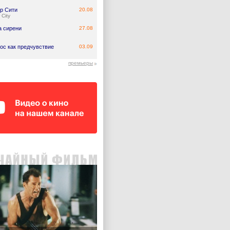
р Сити
20.08
 City
а сирени
27.08
ос как предчувствие
03.09
премьеры