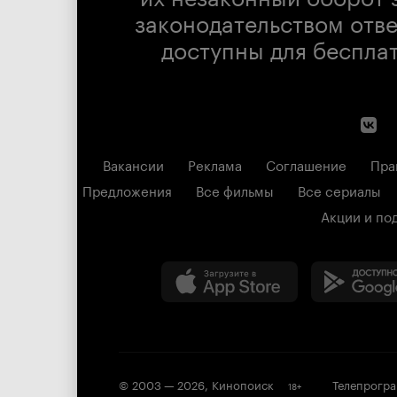
законодательством отв
доступны для беспла
Вакансии
Реклама
Соглашение
Пра
Предложения
Все фильмы
Все сериалы
Акции и по
© 2003 —
2026
,
Кинопоиск
Телепрогр
18
+