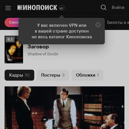
Войти
Онлайн-кинотеатр
Билеты в 
Смотреть кино
У вас включен VPN или
в вашей стране доступен
не весь каталог Кинопоиска
Рейтинг
6.1
Кинопоиска
Заговор
6.1
Shadow of Doubt
Кадры
10
Постеры
3
Обложки
1