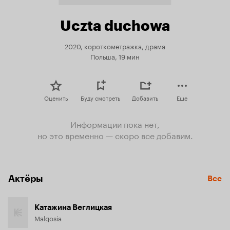
Uczta duchowa
2020, короткометражка, драма
Польша, 19 мин
Оценить
Буду смотреть
Добавить
Еще
Информации пока нет,
но это временно — скоро все добавим.
Актёры
Все
Катажина Веглицкая
Malgosia