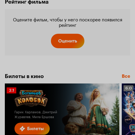
Рейтинг фильма
Оцените фильм, чтобы у него поскорее появился
рейтинг
Оценить
Билеты в кино
Все
Рейт
6.0
Рейтинг
2.1
Кино
Кинопоиска
6.0
2.1
Гарик Харламов, Дмитрий
Журавлев, Мила Ершова
Билеты