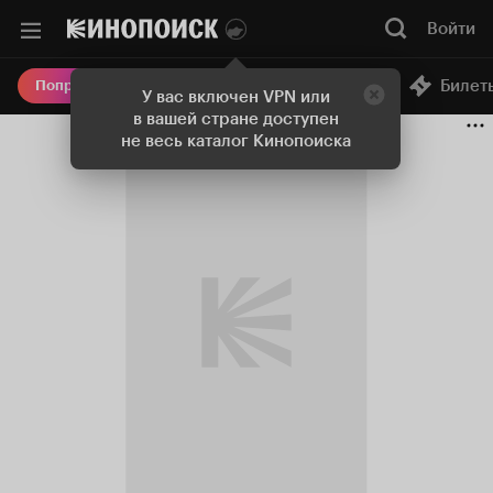
Войти
Онлайн-кинотеатр
Билет
Попробовать Плюс
У вас включен VPN или
в вашей стране доступен
не весь каталог Кинопоиска