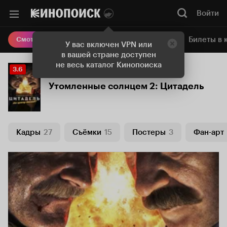
Войти
Онлайн-кинотеатр
Билеты в 
Смотреть кино
У вас включен VPN или
в вашей стране доступен
не весь каталог Кинопоиска
Рейтинг
3.6
Кинопоиска
Утомленные солнцем 2: Цитадель
3.6
Кадры
27
Съёмки
15
Постеры
3
Фан-арт