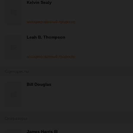
Kelvin Sealy
ассоциированный продюсер
Leah B. Thompson
ассоциированный продюсер
Сценаристы
Bill Douglas
Операторы
James Harris III