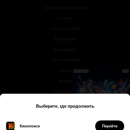
Правила рекомендаций
Справка
Кинопоиск PRO
Все фильмы
Все сериалы
Что посмотреть
Афиша
РЕКЛАМА
Музыка
Телепрограмма
Книги
Служба поддержки
© 2003 —
2026
,
Кинопоиск
18
+