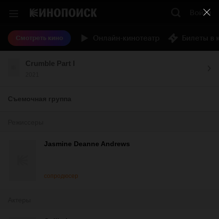
Войти
Онлайн-кинотеатр
Билеты в 
Смотреть кино
Crumble Part I
2021
Съемочная группа
Режиссеры
Jasmine Deanne Andrews
сопродюсер
Актеры