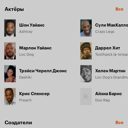
Актёры
Все
Шон Уайанс
Сули МакКалл
Ashtray
Crazy Legs
Марлон Уайанс
Даррел Хит
Loc Dog
Трэйси Черелл Джонс
Хелен Мартин
Dashiki
Loc Dog's Grandm
Крис Спенсер
Айзиа Барнс
Preach
Doo Rag
Создатели
Все