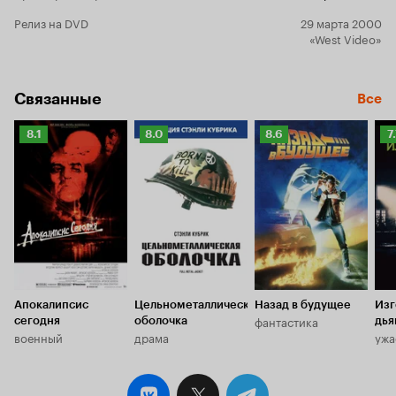
Релиз на DVD
29 марта 2000
«West Video»
Связанные
Все
Рейтинг
Рейтинг
Рейтинг
Р
8.1
8.0
8.6
7
Кинопоиска
Кинопоиска
Кинопоиска
К
8.1
8.0
8.6
7.
Апокалипсис
Цельнометаллическая
Назад в будущее
Из
фантастика
сегодня
оболочка
дья
военный
драма
ужа