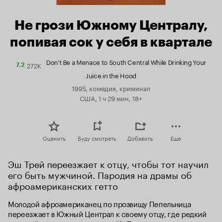
Не грози Южному Централу,
попивая сок у себя в квартале
Don't Be a Menace to South Central While Drinking Your
272K
Рейтинг
7.2
Кинопоиска
Juice in the Hood
7.2
1995, комедия, криминал
США, 1 ч 29 мин, 18+
Оценить
Буду смотреть
Добавить
Еще
Эш Трей переезжает к отцу, чтобы тот научил 
его быть мужчиной. Пародия на драмы об 
афроамериканских гетто
Молодой афроамериканец по прозвищу Пепельница 
переезжает в Южный Централ к своему отцу, где редкий 