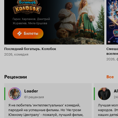
Гарик Харламов, Дмитрий
Журавлев, Мила Ершова
Билеты
Последний богатырь. Колобок
Смеша
2026, комедия
вселе
2026, 
Рецензии
Все
Loader
Al
61 рецензия
24
Я не любитель 'интеллектуальных' комедий,
Лучшая мол
пародий на успешные фильмы. Но 'Не грози
народов. Эт
Южному Централу' - пожалуй, лучший фильм,
наших детей