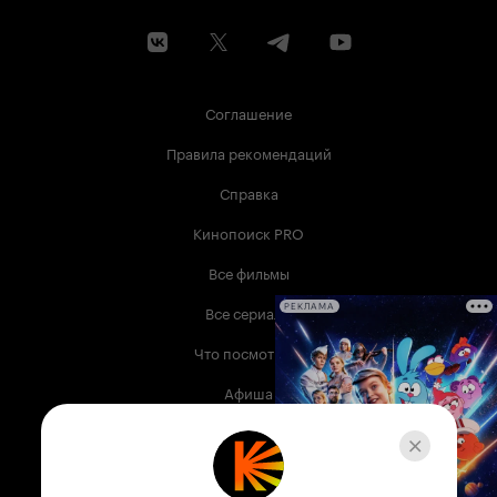
Соглашение
Правила рекомендаций
Справка
Кинопоиск PRO
Все фильмы
Все сериалы
РЕКЛАМА
Что посмотреть
Афиша
Музыка
Телепрограмма