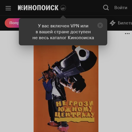
Войти
Онлайн-кинотеатр
Билет
Попробовать Плюс
У вас включен VPN или
в вашей стране доступен
не весь каталог Кинопоиска