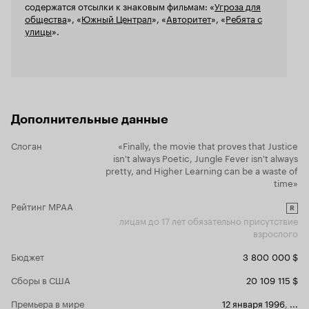
содержатся отсылки к знаковым фильмам: «
Угроза для
общества
», «
Южный Централ
», «
Авторитет
», «
Ребята с
улицы
».
Дополнительные данные
Слоган
«Finally, the movie that proves that Justice
isn't always Poetic, Jungle Fever isn't always
pretty, and Higher Learning can be a waste of
time»
Рейтинг MPAA
R
лицам до 17 лет обязательно присутствие
взрослого
Бюджет
3 800 000 $
Сборы в США
20 109 115 $
Премьера в мире
12 января 1996
,
...