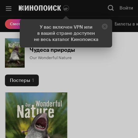
Войти
Онлайн-кинотеатр
Билеты в 
Смотреть кино
У вас включен VPN или
в вашей стране доступен
не весь каталог Кинопоиска
Чудеса природы
Our Wonderful Nature
Постеры
1