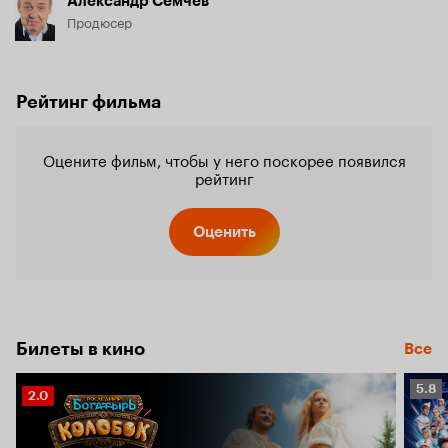
Александр Семчев
Продюсер
Рейтинг фильма
Оцените фильм, чтобы у него поскорее появился
рейтинг
Оценить
Билеты в кино
Все
Рейт
5.8
Рейтинг
2.0
Кино
Кинопоиска
5.8
2.0