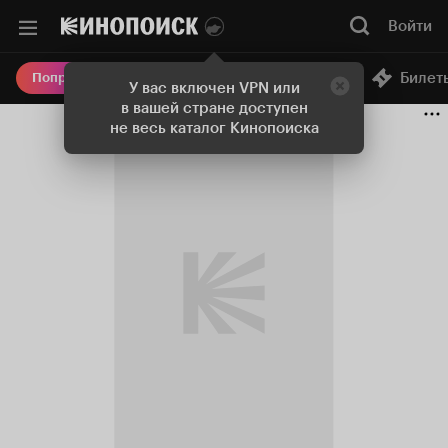
Войти
Онлайн-кинотеатр
Билет
Попробовать Плюс
У вас включен VPN или
в вашей стране доступен
не весь каталог Кинопоиска