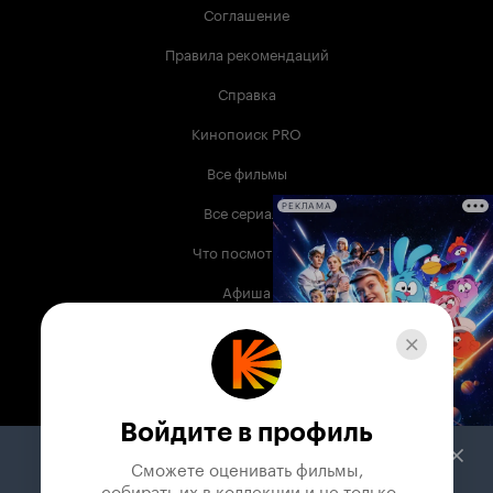
Соглашение
Правила рекомендаций
Справка
Кинопоиск PRO
Все фильмы
Все сериалы
РЕКЛАМА
Что посмотреть
Афиша
Музыка
Телепрограмма
Книги
Войдите в профиль
Служба поддержки
Сможете оценивать фильмы,

 собирать их в коллекции и не только