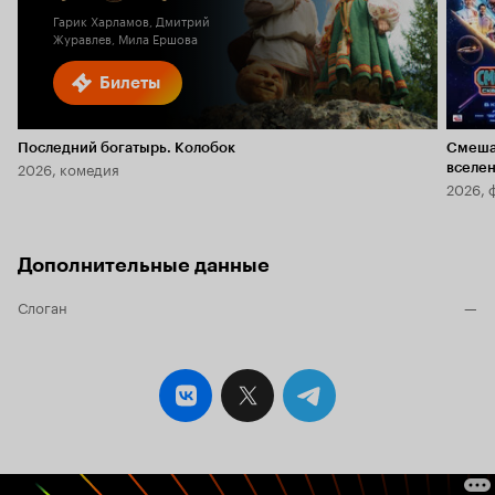
Гарик Харламов, Дмитрий
Журавлев, Мила Ершова
Билеты
Последний богатырь. Колобок
Смеша
2026, комедия
вселе
2026, 
Дополнительные данные
Слоган
—