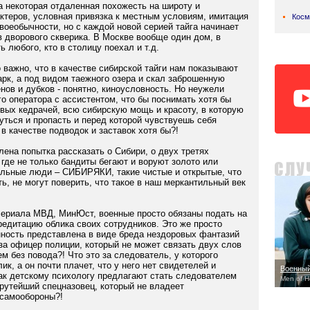
 некоторая отдаленная похожесть на широту и
актеров, условная привязка к местным условиям, имитация
Косм
оеобычности, но с каждой новой серией тайга начинает
 дворового скверика. В Москве вообще один дом, в
ь любого, кто в столицу поехал и т.д.
 важно, что в качестве сибирской тайги нам показывают
арк, а под видом таежного озера и скал заброшенную
ов и дубков - понятно, киноусловность. Но неужели
о оператора с ассистентом, что бы поснимать хотя бы
овых кедрачей, всю сибирскую мощь и красоту, в которую
уться и пропасть и перед которой чувствуешь себя
 в качестве подводок и заставок хотя бы?!
влена попытка рассказать о Сибири, о двух третях
где не только бандиты бегают и воруют золото или
ельные люди – СИБИРЯКИ, такие чистые и открытые, что
ть, не могут поверить, что такое в наш меркантильный век
сериала МВД, МинЮст, военные просто обязаны подать на
редитацию облика своих сотрудников. Это же просто
онность представлена в виде бреда нездоровых фантазий
 за офицер полиции, который не может связать двух слов
 без повода?! Что это за следователь, у которого
к, а он почти плачет, что у него нет свидетелей и
Военны
Как детскому психологу предлагают стать следователем
Men of H
крутейший спецназовец, который не владеет
самообороны?!