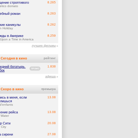
щение строптивого
8.265
betico domato
ебный роман
8.263
кие каникулы
8.262
 Holiday
жды в Америке
8.259
Upon a Time in America
лучшие фильмы
Сегодня в кино
рейтинг
едний богатырь.
1.838
ПРОМО
бок
афиша
Скоро в кино
премьера
ись в меня, если
13.08
лишься
d'enfants
ение рейса
13.08
 Water
р Сити
20.08
 City
а сирени
27.08