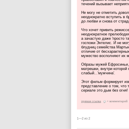
течений вызывает неприят
Не могу не отметить дово
неоднократно вступить в 
до любви и снова от страд
Что хочет привить режисс
неоднократное прелюбодея
а зачастую даже 'просто та
госпожи Энтелис. И не могу
блудниц семейства Мартын
отличие от бесхарактерны
мужество восполняют их 
Образы мужей Ефросиньи,
матрешки, внутри которой 
слабый...'мужчина'.
Этот фильм формирует из
представление о том, что
сериале это дым без огня!
прямая ссылка
+ комментарий
1—2 из 2