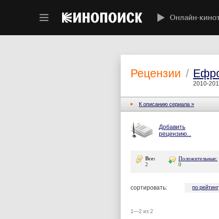
Онлайн-кино
Рецензии
/
Ефр
2010-20
К описанию сериала »
Добавить
рецензию...
Все:
Положительные:
2
0
сортировать:
по рейтинг
1—2 из 2