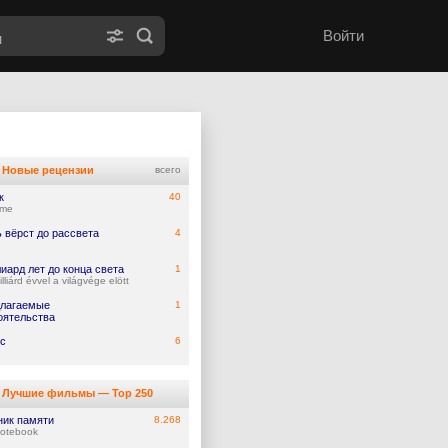
Войти
Новые рецензии
всего
к
40
ume
 вёрст до рассвета
4
иард лет до конца света
1
lliárd évvel a világvége elött
лагаемые
1
оятельства
с
6
Лучшие фильмы — Top 250
ник памяти
8.268
otebook