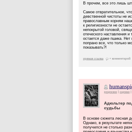
В прочем, все это лишь ш
Самое отвратительное, чт
девственной чистоты не ис
православным корням наше
к религиозности не остает
непокрытой головой, свящ
отеческого наставления и 
остается даже пшика. Нет 
попрано все, что только м
показывать?!
прямая ссылка
+ комментарий
humanspi
рецензии
оценки
Адюльтер по
судьбы
В основе сюжета лесная де
Однако, в результате непо
получился не столько раз
православия и язычества 