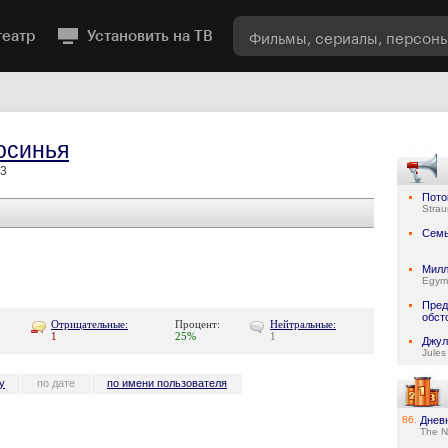
театр
Установить на ТВ
осинья
13
Пото
Stra
Семь
Милл
Egymi
Пред
обст
Отрицательные:
Процент:
Нейтральные:
1
25%
1
Джул
Jules
у
по дате
по имени пользователя
86.
Днев
The N