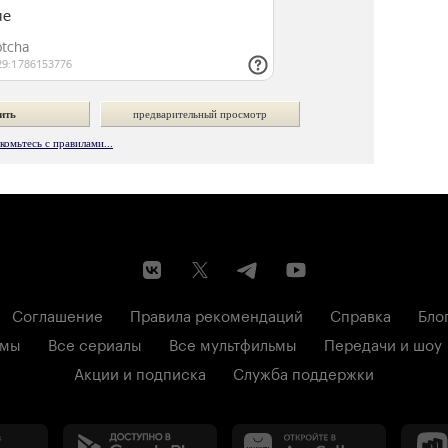
омьтесь с правилами...
Соглашение
Правила рекомендаций
Справка
Бло
ьмы
Все сериалы
Все мультфильмы
Передачи и шоу
Акции и подписка
Служба поддержки