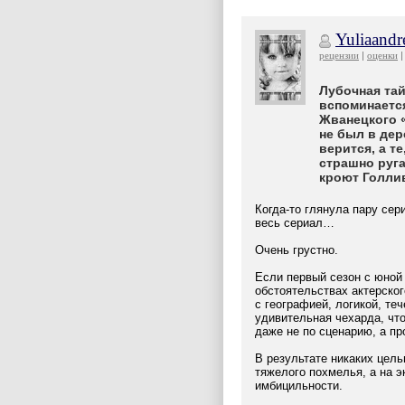
Yuliaandr
рецензии
оценки
Лубочная та
вспоминаетс
Жванецкого «
не был в дер
верится, а те
страшно руг
кроют Голли
Когда-то глянула пару сер
весь сериал…
Очень грустно.
Если первый сезон с юной
обстоятельствах актерско
с географией, логикой, те
удивительная чехарда, что
даже не по сценарию, а п
В результате никаких цель
тяжелого похмелья, а на 
имбицильности.