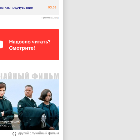
ос как предчувствие
03.09
премьеры
й ныряльщик
onor, 2000
другой случайный фильм