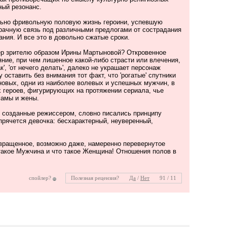
ный резонанс.
льно фривольную половую жизнь героини, успевшую
брачную связь под различными предлогами от сострадания
ания. И все это в довольно сжатые сроки.
ер зрителю образом Ирины Мартыновой? Откровенное
ние, при чем лишенное какой-либо страсти или влечения,
к', 'от нечего делать', далеко не украшает персонаж
 оставить без внимания тот факт, что 'рогатые' спутники
овых, одни из наиболее волевых и успешных мужчин, в
х героев, фигурирующих на протяжении сериала, чье
мамы и жены.
 созданные режиссером, словно писались принципу
прячется девочка: бесхарактерный, неуверенный,
вращенное, возможно даже, намеренно перевернутое
 такое Мужчина и что такое Женщина! Отношения полов в
спойлер?
Полезная рецензия?
Да
/
Нет
91 / 11