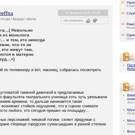
87.
Укро
Il bis
eeffna
02 февраля 2016 | 21:08
88.
Служ
друзья
фильмы
звёзды
тип рецензии:
89.
Римс
Roman
йга…( Невольно
я из монолога
90.
Одна
Once 
… и тем, кто никогда
евне, что-то не
, кто живут там,
аются и матерно
вуд…»)
Посл
Коло
ий по телевизору и вот, наконец, собралась посмотреть
 угловатой таежной девочкой в предлагаемых
Влюб
го факультета театрального училища хоть чуть увязывали
осме
чением времени, то дальше начинается такая
Jeux 
 возникает стойкое ощущение, что в сценах снимали
Круш
росто любого, кто сегодня пришел на площадку…
Deep
ных персонажей, никакой логики, сюжет придуман с
Мото
экране сборище городских сумасшедших в разной степени
Motor
Ветк