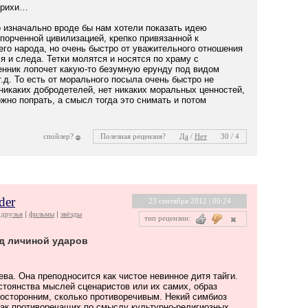
трихи…
о изначально вроде бы нам хотели показать идею
порченной цивилизацией, крепко привязанной к
го народа, но очень быстро от уважительного отношения
ся и следа. Тетки молятся и носятся по храму с
енник лопочет какую-то безумную ерунду под видом
т.д. То есть от морального посыла очень быстро не
никаких добродетелей, нет никаких моральных ценностей,
ожно попрать, а смысл тогда это снимать и потом
спойлер?
Полезная рецензия?
Да
/
Нет
30 / 4
der
23 сентября 2012 | 00:24
друзья
фильмы
звёзды
тип рецензии:
д личиной ударов
ва. Она преподносится как чистое невинное дитя тайги.
стоянства мыслей сценаристов или их самих, образ
носторонним, сколько противоречивым. Некий симбиоз
как противоречащих по смыслу культурно-религиозных