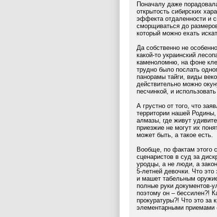
Поначалу даже порадовала
открытость сибирских хар
эффекта отдаленности и св
сморщиваться до размеров
который можно ехать искат
Да собственно не особенно
какой-то украинский лесоп
каменоломню, на фоне клен
трудно было послать одног
панорамы тайги, виды век
действительно можно окун
песчинкой, и использовать
А грустно от того, что зая
территории нашей Родины, 
алмазы, где живут удивит
приезжие не могут их поня
может быть, а такое есть.
Вообще, по фактам этого 
сценаристов в суд за диск
уродцы, а не люди, а зак
5-летней девочки. Что это
и машет табельным оружием
полные руки документов-ули
поэтому он – бессилен?! 
прокуратуры?! Что это за 
элементарными приемами 