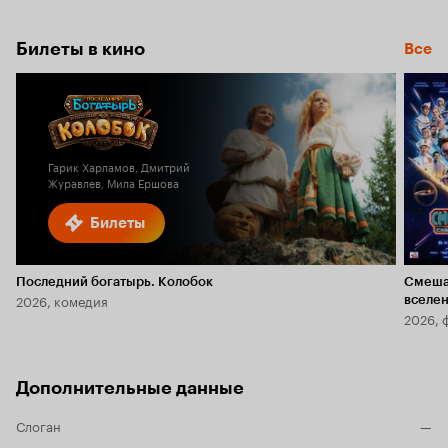
Билеты в кино
Все
Гарик Харламов, Дмитрий
Журавлев, Мила Ершова
Билеты
Последний богатырь. Колобок
Смеша
2026, комедия
вселе
2026, 
Дополнительные данные
Слоган
—