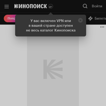
Войти
Онлайн-кинотеатр
Билет
Попробовать Плюс
У вас включен VPN или
в вашей стране доступен
не весь каталог Кинопоиска