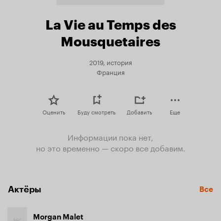
La Vie au Temps des
Mousquetaires
2019, история
Франция
Оценить
Буду смотреть
Добавить
Еще
Информации пока нет,
но это временно — скоро все добавим.
Актёры
Все
Morgan Malet