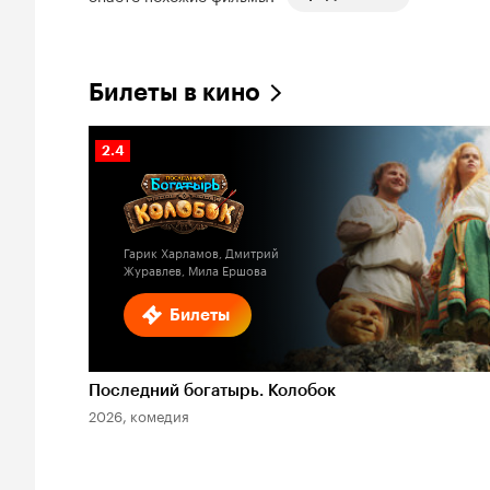
Билеты в кино
Рейтинг
2.4
Кинопоиска
2.4
Гарик Харламов, Дмитрий
Журавлев, Мила Ершова
Билеты
Последний богатырь. Колобок
2026, комедия