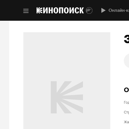
Онлайн-к
О
Го
Ст
Жа