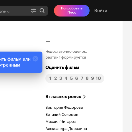
Попробовать
Войти
Плюс
–
Недостаточно оценок,
рейтинг формируется
ить фильм или
отренным
Оценить фильм
1
2
3
4
5
6
7
8
9
10
В главных ролях
Виктория Фёдорова
Виталий Соломин
Михаил Чигарёв
Александра Дорохина