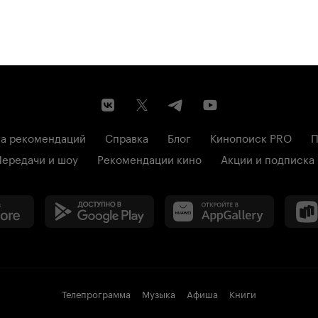
а рекомендаций
Справка
Блог
Кинопоиск PRO
П
Передачи и шоу
Рекомендации кино
Акции и подписка
Телепрограмма
Музыка
Афиша
Книги