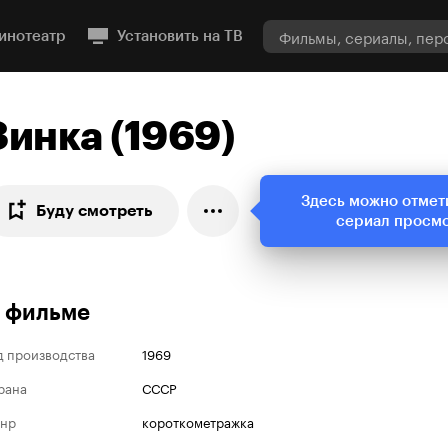
инотеатр
Установить на ТВ
Зинка (1969)
Здесь можно отмет
Буду смотреть
сериал просм
 фильме
д производства
1969
рана
СССР
нр
короткометражка