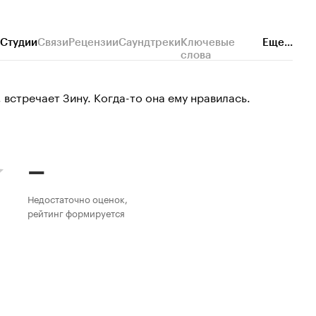
Студии
Связи
Рецензии
Саундтреки
Ключевые
Еще...
слова
 встречает Зину. Когда-то она ему нравилась.
–
Недостаточно оценок,
рейтинг формируется