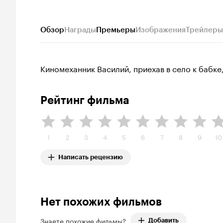
Обзор
Награды
Премьеры
Изображения
Трейлеры
Киномеханник Василий, приехав в село к бабке,
Рейтинг фильма
1
2
3
4
5
6
7
8
9
10
Написать рецензию
Нет похожих фильмов
Знаете похожие фильмы?
Добавить