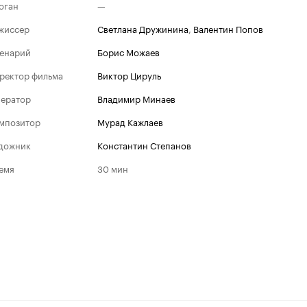
оган
—
жиссер
Светлана Дружинина
,
Валентин Попов
енарий
Борис Можаев
ректор фильма
Виктор Цируль
ератор
Владимир Минаев
мпозитор
Мурад Кажлаев
дожник
Константин Степанов
емя
30 мин