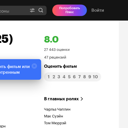
Попробовать
Войти
Плюс
25)
8.0
Рейтинг
27 443 оценки
47 рецензий
Кинопоиска
Оценить фильм
ить фильм или
8.0
отренным
1
2
3
4
5
6
7
8
9
10
В главных ролях
Чарльз Чаплин
Мак Суэйн
Том Мюррэй
ерн