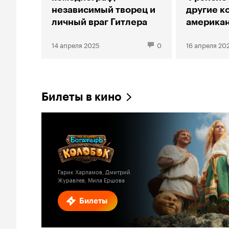
независимый творец и
другие к
личный враг Гитлера
американ
14 апреля 2025
0
16 апреля 20
Билеты в кино
Гарик Харламов, Дмитрий
Журавлев, Мила Ершова
Билеты