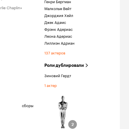
Генри Бергман
rlie Chaplin»
Малкольм Вейт
Джорджия Хейл
Джек Адамс
Фрэнк Адериас
Леона Адериас
Лиллиэн Адриан
137 актеров
Роли дублировали
Зиновий Гердт
1 актер
сборы
ции
ук
2
2
ундтрек для