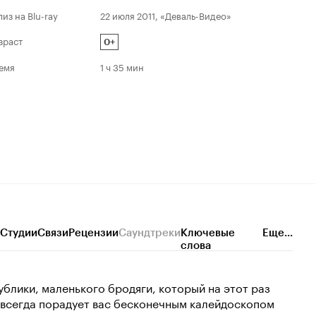
драматиче
лиз на Blu-ray
22 июля 2011, «Деваль-Видео»
комедийны
зраст
0+
емя
1 ч 35 мин
Студии
Связи
Рецензии
Саундтреки
Ключевые
Еще...
слова
блики, маленького бродяги, который на этот раз
к всегда порадует вас бесконечным калейдоскопом