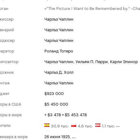
оган
«"The Picture I Want to Be Remembered by." -Cha
жиссер
Чарльз Чаплин
енарий
Чарльз Чаплин
одюсер
Чарльз Чаплин
ератор
Роланд Тотеро
мпозитор
Чарльз Чаплин
,
Уильям П. Перри
,
Карли Элинор
дожник
Чарльз Д. Холл
нтаж
Чарльз Чаплин
джет
$923 000
оры в США
$5 450 000
Оскар
оры в мире
+ $3 478 = $5 453 478
Номина
1943
ители
,
,
,
...
30.9 тыс
4.6 тыс
1.1 тыс
Лучший зв
емьера в мире
26 июня 1925
,
...
Лучший са