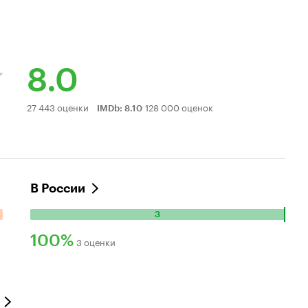
8.0
Рейтинг
27 443 оценки
128 000 оценок
IMDb
:
8.10
Кинопоиска
8.0
В России
3
Количество
положительных
100%
3 оценки
оценок:
Рейтинг
3.
Кинопоиска
100%