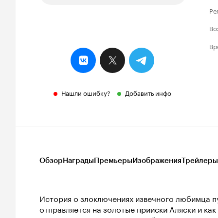
Ре
Во
Вр
Нашли ошибку?
Добавить инфо
Обзор
Награды
Премьеры
Изображения
Трейлеры
История о злоключениях извечного любимца пу
отправляется на золотые прииски Аляски и ка