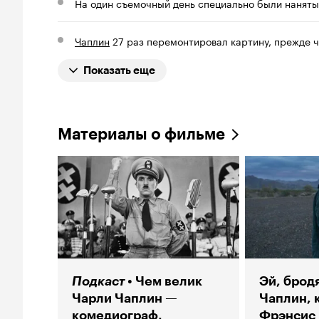
На один съемочный день специально были наняты
Чаплин
27 раз перемонтировал картину, прежде ч
Показать еще
Материалы о фильме
Подкаст
Чем велик
Эй, брод
Чарли Чаплин —
Чаплин, 
комедиограф,
Фрэнсис