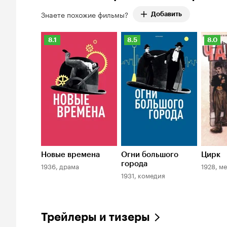
2.
Знаете похожие фильмы?
Добавить
Рейтинг
Рейтинг
Рейти
8.1
8.5
8.0
Кинопоиска
Кинопоиска
Киноп
8.1
8.5
8.0
Новые времена
Огни большого
Цирк
города
1936, драма
1928, м
1931, комедия
Трейлеры и тизеры