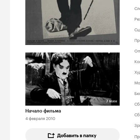
Сл
Ре
Сц
Пр
Оп
Ко
Ху
Мо
Бю
7 мин
Сб
Длительность 7 мин
Начало фильма
Сб
4 февраля 2010
Зр
Пр
Добавить в папку