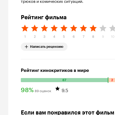
трюков и комических ситуаций.
Рейтинг фильма
1
2
3
4
5
6
7
8
9
10
Написать рецензию
Рейтинг кинокритиков в мире
87
2
Количество
положительных
9.5
98%
89 оценок
оценок:
Рейтинг
87.
Количество
Кинопоиска
отрицательных
98%
Если вам понравился этот фильм
оценок: