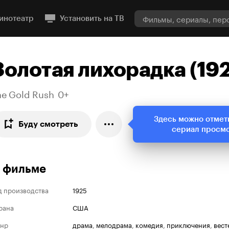
инотеатр
Установить на ТВ
Золотая лихорадка (19
he Gold Rush
0+
Здесь можно отмет
Буду смотреть
сериал просм
 фильме
д производства
1925
рана
США
нр
драма
,
мелодрама
,
комедия
,
приключения
,
вест