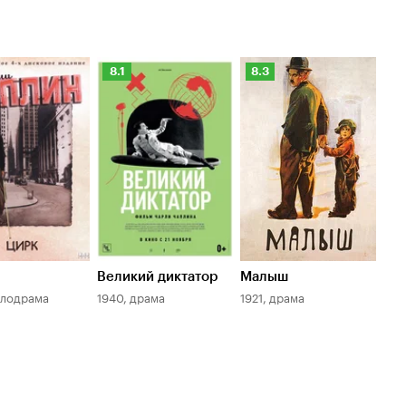
нг
Рейтинг
Рейтинг
8.1
8.3
оиска
Кинопоиска
Кинопоиска
8.1
8.3
Великий диктатор
Малыш
елодрама
1940, драма
1921, драма