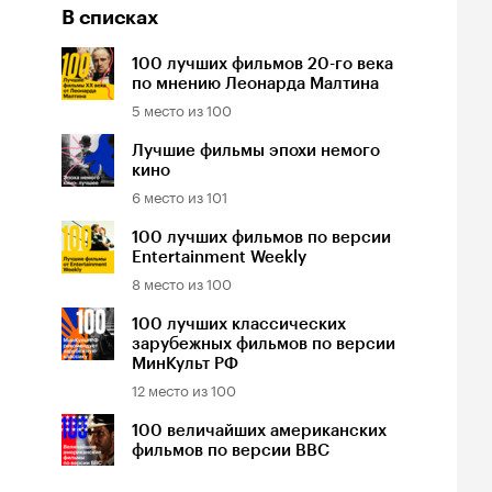
В списках
100 лучших фильмов 20-го века
по мнению Леонарда Малтина
5
место из
100
Лучшие фильмы эпохи немого
кино
6
место из
101
100 лучших фильмов по версии
Entertainment Weekly
8
место из
100
100 лучших классических
зарубежных фильмов по версии
МинКульт РФ
12
место из
100
100 величайших американских
фильмов по версии BBC
17
место из
100