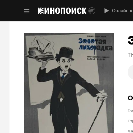
Онлайн-к
T
О
Го
Ст
Жа