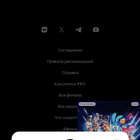
Соглашение
Правила рекомендаций
Справка
Кинопоиск PRO
Все фильмы
Все сериалы
РЕКЛАМА
Что посмотреть
Афиша
Музыка