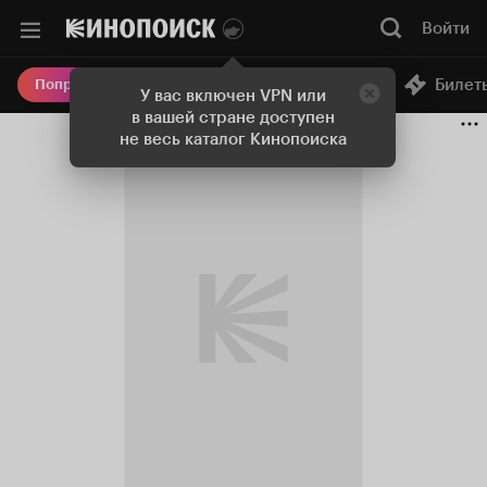
Войти
Онлайн-кинотеатр
Билет
Попробовать Плюс
У вас включен VPN или
в вашей стране доступен
не весь каталог Кинопоиска