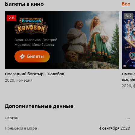
Билеты в кино
Все
Рейт
6.2
Рейтинг
2.5
Кино
Кинопоиска
6.2
2.5
Гарик Харламов, Дмитрий
Журавлев, Мила Ершова
Билеты
Последний богатырь. Колобок
Смеша
2026, комедия
вселе
2026, 
Дополнительные данные
Слоган
—
Премьера в мире
4 сентября 2020