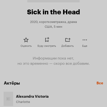
Sick in the Head
2020, короткометражка, драма
США, 5 мин
Оценить
Буду смотреть
Добавить
Еще
Информации пока нет,
но это временно — скоро все добавим.
Актёры
Все
Alexandra Victoria
Charlotte