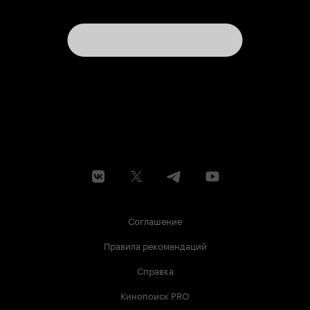
Соглашение
Правила рекомендаций
Справка
Кинопоиск PRO