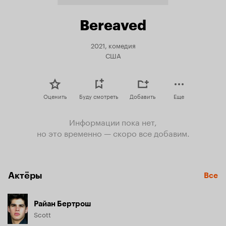
Bereaved
2021, комедия
США
Оценить
Буду смотреть
Добавить
Еще
Информации пока нет,
но это временно — скоро все добавим.
Актёры
Все
Райан Бертрош
Scott