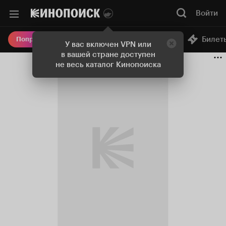
Войти
Онлайн-кинотеатр
Билет
Попробовать Плюс
У вас включен VPN или
в вашей стране доступен
не весь каталог Кинопоиска