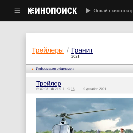
Онлайн-кинотеат
Трейлеры
/
Гранит
2021
Информация о фильме
»
Трейлер
02:08
21 011
16
— 9 декабря 2021