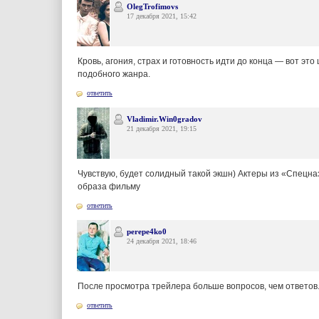
OlegTrofimovs
17 декабря 2021, 15:42
Кровь, агония, страх и готовность идти до конца — вот эт
подобного жанра.
ответить
Vladimir.Win0gradov
21 декабря 2021, 19:15
Чувствую, будет солидный такой экшн) Актеры из «Спецн
образа фильму
ответить
perepe4ko0
24 декабря 2021, 18:46
После просмотра трейлера больше вопросов, чем ответов.
ответить