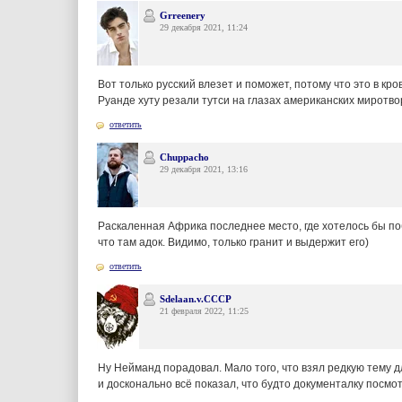
Grreenery
29 декабря 2021, 11:24
Вот только русский влезет и поможет, потому что это в кро
Руанде хуту резали тутси на глазах американских миротво
ответить
Chuppacho
29 декабря 2021, 13:16
Раскаленная Африка последнее место, где хотелось бы по
что там адок. Видимо, только гранит и выдержит его)
ответить
Sdelaan.v.CCCP
21 февраля 2022, 11:25
Ну Нейманд порадовал. Мало того, что взял редкую тему д
и досконально всё показал, что будто документалку посмо