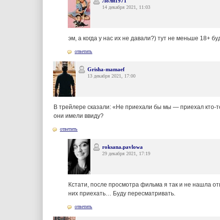
Лоли1971
14 декабря 2021, 11:03
эм, а когда у нас их не давали?) тут не меньше 18+ б
ответить
Grisha-mamaef
13 декабря 2021, 17:00
В трейлере сказали: «Не приехали бы мы — приехал кто-т
они имели ввиду?
ответить
roksana.pavlowa
29 декабря 2021, 17:19
Кстати, после просмотра фильма я так и не нашла отв
них приехать… Буду пересматривать.
ответить