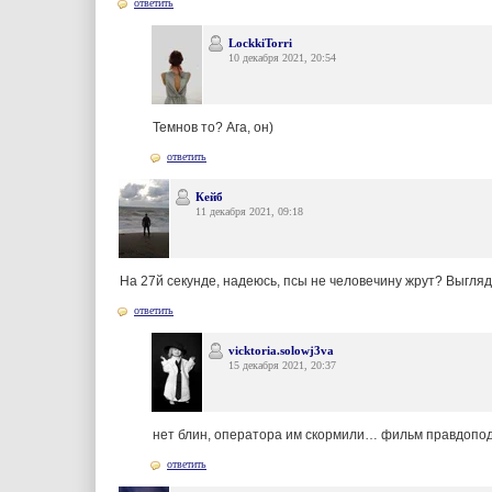
ответить
LockkiTorri
10 декабря 2021, 20:54
Темнов то? Ага, он)
ответить
Кейб
11 декабря 2021, 09:18
На 27й секунде, надеюсь, псы не человечину жрут? Выгля
ответить
vicktoria.solowj3va
15 декабря 2021, 20:37
нет блин, оператора им скормили… фильм правдопод
ответить