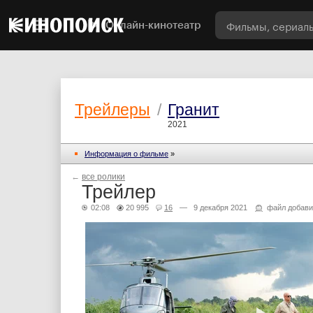
Онлайн-кинотеатр
Трейлеры
/
Гранит
2021
Информация о фильме
»
←
все ролики
Трейлер
02:08
20 995
16
— 9 декабря 2021
файл добави