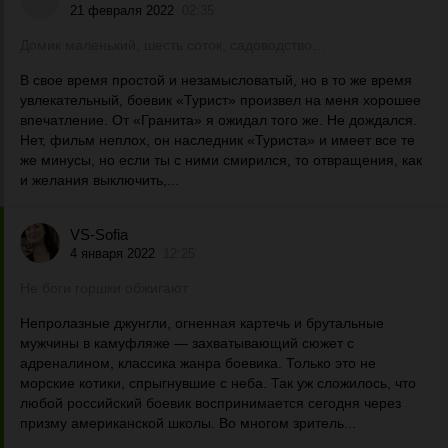
21 февраля 2022
02:35
Домик маленький, шесть соток, садоводство…
В свое время простой и незамысловатый, но в то же время
увлекательный, боевик «Турист» произвел на меня хорошее
впечатление. От «Гранита» я ожидал того же. Не дождался.
Нет, фильм неплох, он наследник «Туриста» и имеет все те
же минусы, но если ты с ними смирился, то отвращения, как
и желания выключить,...
VS-Sofia
4 января 2022
12:25
Не боги горшки обжигают
Непролазные джунгли, огненная картечь и брутальные
мужчины в камуфляже — захватывающий сюжет с
адреналином, классика жанра боевика. Только это не
морские котики, спрыгнувшие с неба. Так уж сложилось, что
любой российский боевик воспринимается сегодня через
призму американской школы. Во многом зритель...