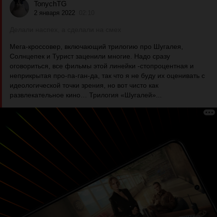
TonychTG
2 января 2022
02:10
Делали наспех, а сделали на смех
Мега-кроссовер, включающий трилогию про Шугалея,
Солнцепек и Турист заценили многие. Надо сразу
оговориться, все фильмы этой линейки -стопроцентная и
неприкрытая про-па-ган-да, так что я не буду их оценивать с
идеологической точки зрения, но вот чисто как
развлекательное кино… Трилогия «Шугалей»...