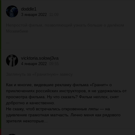
doddle1
3 января 2022
11:09
Непростой фильм, позволяющий узнать больше о далёком
Мозамбике
...
vicktoria.solowj3va
4 января 2022
09:55
Заглянуть за «Гранитную» завесу
Как и многие, видевшие рекламу фильма «Гранит» о
приключениях российских инструкторов, я не удержалась от
просмотра фильма. Ну что сказать? Фильм неплох, снят
добротно и качественно.
Не скажу, чтоб встречались откровенные ляпы — на
удивление грамотная матчасть. Лично меня как рядового
зрителя некоторые...