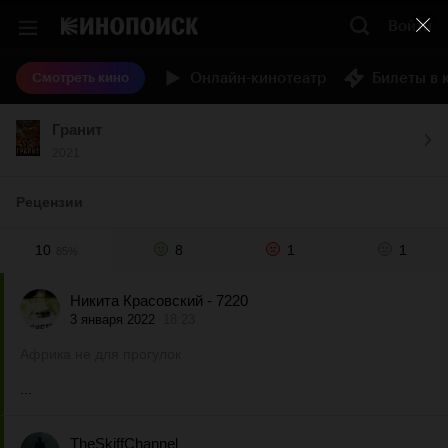
Войти
Онлайн-кинотеатр
Билеты в 
Смотреть кино
Гранит
2021
Рецензии
10
8
1
1
85%
Никита Красовский - 7220
3 января 2022
18:23
Африка не для прогулок
...
TheSkiffChannel