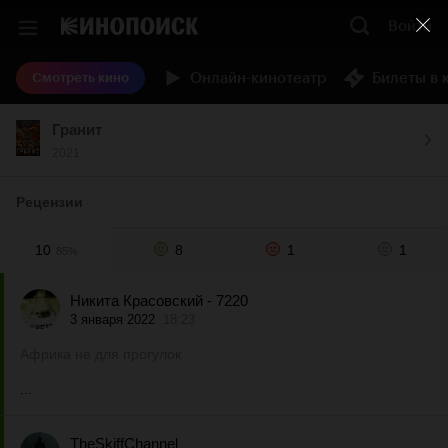
Войти
Онлайн-кинотеатр
Билеты в 
Смотреть кино
Гранит
2021
Рецензии
10
8
1
1
85%
Никита Красовский - 7220
3 января 2022
18:23
Африка не для прогулок
...
TheSkiffChannel