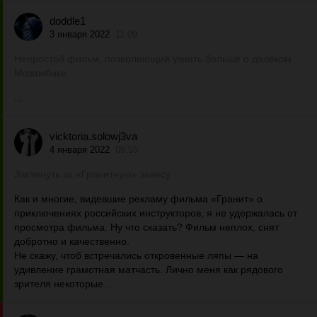
doddle1
3 января 2022
11:09
Непростой фильм, позволяющий узнать больше о далёком
Мозамбике
...
vicktoria.solowj3va
4 января 2022
09:55
Заглянуть за «Гранитную» завесу
Как и многие, видевшие рекламу фильма «Гранит» о
приключениях российских инструкторов, я не удержалась от
просмотра фильма. Ну что сказать? Фильм неплох, снят
добротно и качественно.
Не скажу, чтоб встречались откровенные ляпы — на
удивление грамотная матчасть. Лично меня как рядового
зрителя некоторые...