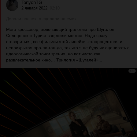
TonychTG
2 января 2022
02:10
Делали наспех, а сделали на смех
Мега-кроссовер, включающий трилогию про Шугалея,
Солнцепек и Турист заценили многие. Надо сразу
оговориться, все фильмы этой линейки -стопроцентная и
неприкрытая про-па-ган-да, так что я не буду их оценивать с
идеологической точки зрения, но вот чисто как
развлекательное кино… Трилогия «Шугалей»...