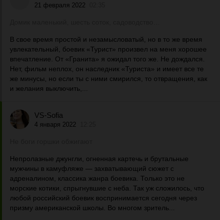
21 февраля 2022
02:35
Домик маленький, шесть соток, садоводство…
В свое время простой и незамысловатый, но в то же время
увлекательный, боевик «Турист» произвел на меня хорошее
впечатление. От «Гранита» я ожидал того же. Не дождался.
Нет, фильм неплох, он наследник «Туриста» и имеет все те
же минусы, но если ты с ними смирился, то отвращения, как
и желания выключить,...
VS-Sofia
4 января 2022
12:25
Не боги горшки обжигают
Непролазные джунгли, огненная картечь и брутальные
мужчины в камуфляже — захватывающий сюжет с
адреналином, классика жанра боевика. Только это не
морские котики, спрыгнувшие с неба. Так уж сложилось, что
любой российский боевик воспринимается сегодня через
призму американской школы. Во многом зритель...