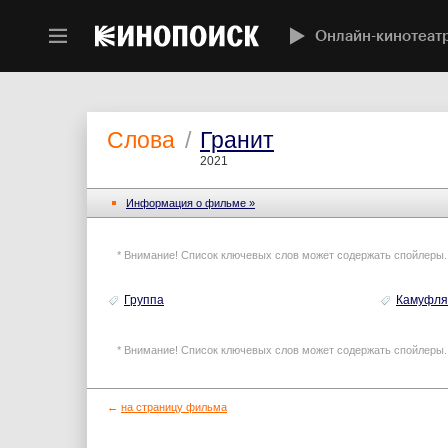
Онлайн-кинотеат
Слова
/
Гранит
2021
Информация o фильме »
* Внимание! Список ключевых слов может содержать спойлеры.
Группа
Камуфля
* Внимание! Список ключевых слов может содержать спойлеры.
←
на страницу фильма