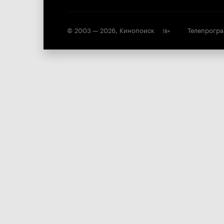
© 2003 —
2026
,
Кинопоиск
Телепрогр
18
+