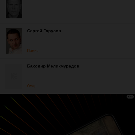
Сергей Гарусов
Памир
Баходир Меликмурадов
Омар