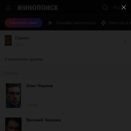
Войти
Онлайн-кинотеатр
Билеты в 
Смотреть кино
Гранит
2021
Съемочная группа
Актеры
Олег Чернов
Гранит
Евгений Терских