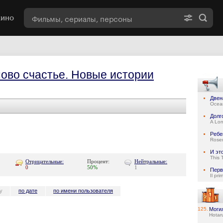
кино
ово счастье. Новые истории
Двен
Ocean
Долг
A Lo
Ребе
Rose
И эт
This 
Отрицательные:
Процент:
Нейтральные:
0
50%
1
Перв
Il pri
у
по дате
по имени пользователя
125.
Моги
Hotar