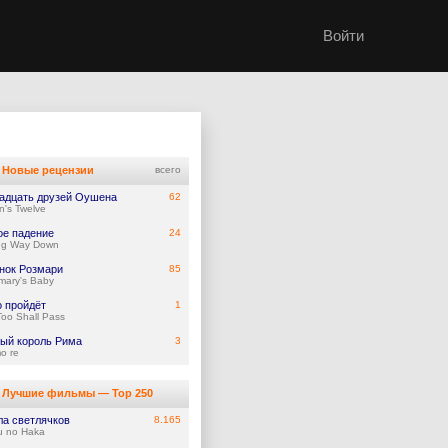
Войти
Новые рецензии
всего
адцать друзей Оушена
62
's Twelve
ое падение
24
ng Way Down
нок Розмари
85
mary's Baby
о пройдёт
1
Too Shall Pass
ый король Рима
3
mo re
Лучшие фильмы — Top 250
ла светлячков
8.165
u no Haka