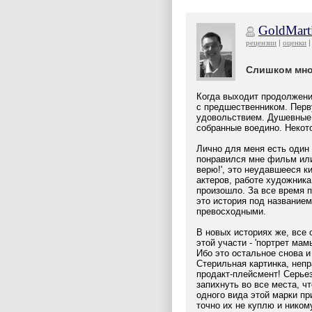
GoldMart
рецензии
оценки
Слишком мно
Когда выходит продолжени
с предшественником. Перв
удовольствием. Душевные,
собранные воедино. Некот
Лично для меня есть один 
понравился мне фильм или 
верю!', это неудавшееся ки
актеров, работе художника
произошло. За все время п
это история под названием
превосходными.
В новых историях же, все 
этой участи - 'портрет мам
Ибо это остальное снова и 
Стерильная картинка, непр
продакт-плейсмент! Серьез
запихнуть во все места, ч
одного вида этой марки п
точно их не куплю и ником