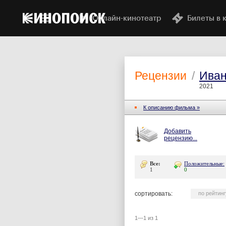
Онлайн-кинотеатр
Билеты в 
Рецензии
/
Иван
2021
К описанию фильма »
Добавить
рецензию...
Все:
Положительные:
1
0
сортировать:
по рейтинг
1—1 из 1