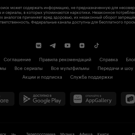
оиск может содержать информацию, не предназначенную для несове
 и сериалы, в которых упоминаются наркотики. Незаконное потребле
х аналогов причиняет вред здоровью, их незаконный оборот запрещё
тветственность. Федеральные каналы доступны для бесплатного прос
Соглашение
Правила рекомендаций
Справка
Бло
ьмы
Все сериалы
Все мультфильмы
Передачи и шоу
Акции и подписка
Служба поддержки
иск
Телепрограмма
Музыка
Афиша
Книги
П
18
+