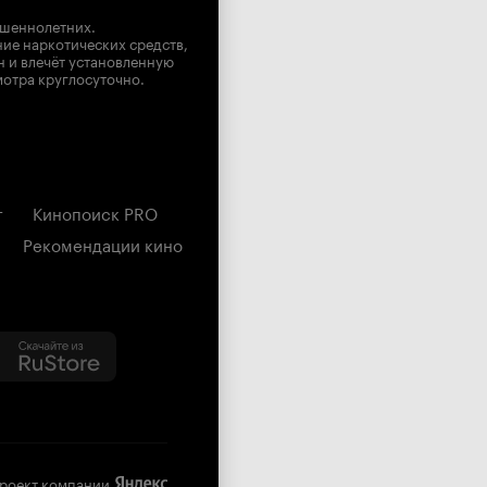
ршеннолетних.
ние наркотических средств,
н и влечёт установленную
мотра круглосуточно.
г
Кинопоиск PRO
Рекомендации кино
роект компании