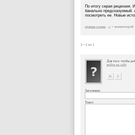
По итогу серая рецензия. И
банально предсказуемый. 
посмотреть ее. Новые исто
прямая ссылка
+ комментарий
1—1 из 1
Для того чтобы до
войти на сайт
Заголовок:
Текст: