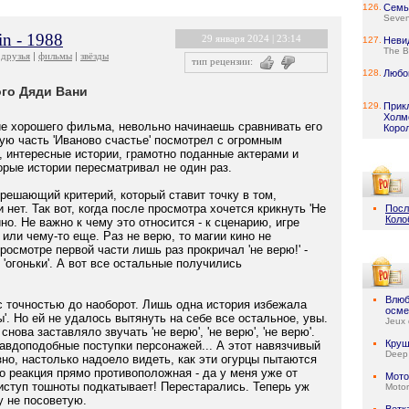
126.
Семь
Seve
in - 1988
29 января 2024 | 23:14
127.
Неви
The B
друзья
фильмы
звёзды
тип рецензии:
128.
Любо
го Дяди Вани
129.
Прик
Холмс
е хорошего фильма, невольно начинаешь сравнивать его
Коро
ую часть 'Иваново счастье' посмотрел с огромным
 интересные истории, грамотно поданные актерами и
орые истории пересматривал не один раз.
решающий критерий, который ставит точку в том,
нет. Так вот, когда после просмотра хочется крикнуть 'Не
Посл
Коло
но. Не важно к чему это относится - к сценарию, игре
 или чему-то еще. Раз не верю, то магии кино не
росмотре первой части лишь раз прокричал 'не верю!' -
 'огоньки'. А вот все остальные получились
Влюб
с точностью до наоборот. Лишь одна история избежала
осме
ы'. Но ей не удалось вытянуть на себе все остальное, увы.
Jeux 
снова заставляло звучать 'не верю', 'не верю', 'не верю'.
Круш
авдоподобные поступки персонажей... А этот навязчивый
Deep
но, настолько надоело видеть, как эти огурцы пытаются
то реакция прямо противоположная - да у меня уже от
Мото
риступ тошноты подкатывает! Перестарались. Теперь уж
Motor
у не посоветую.