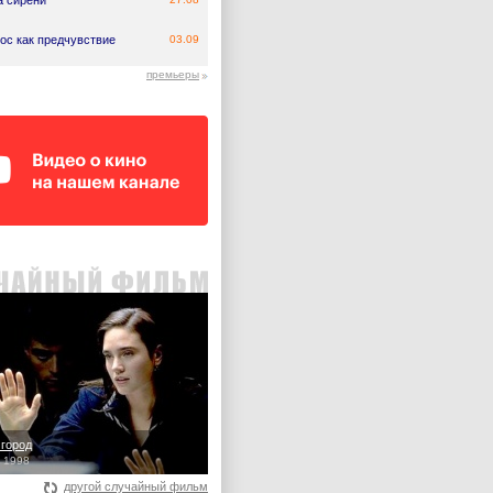
а сирени
ос как предчувствие
03.09
премьеры
город
, 1998
другой случайный фильм