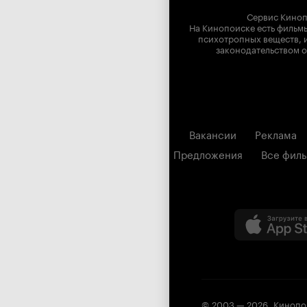
Сервис Киноп
На Кинопоиске есть фильмы
психотропных веществ, и
законодательством о
Вакансии
Реклама
Предложения
Все фил
© 2003 —
2026
,
Кинопо