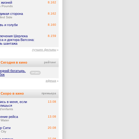
 жизней
8.162
n Pounds
димая сторона
8.162
lind Side
вь и голуби
8.160
лючения Шерлока
8.159
а и доктора Ватсона:
ль шантажа
лучшие фильмы
Сегодня в кино
рейтинг
едний богатырь.
ПРОМО
бок
афиша
Скоро в кино
премьера
ись в меня, если
13.08
лишься
d'enfants
ение рейса
13.08
 Water
р Сити
20.08
 City
27.08