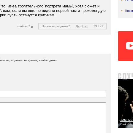
Ветк
 то, из-за трогательного 'портрета мамы', хотя сюжет и
А вам, если вы еще не видели первой части - рекомендую
Косм
рии пусть останутся критикам.
спойлер?
Полезная рецензия?
Да
/
Нет
29 / 22
бавить рецензию на фильм, необходимо
Тёмный 
Dark City