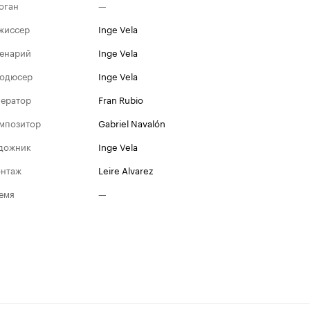
оган
—
жиссер
Inge Vela
енарий
Inge Vela
одюсер
Inge Vela
ератор
Fran Rubio
мпозитор
Gabriel Navalón
дожник
Inge Vela
нтаж
Leire Alvarez
емя
—