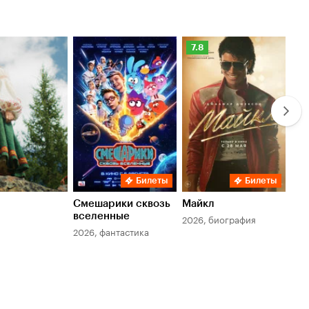
Рейтинг
Ре
7.8
6.
Кинопоиска
Ки
7.8
6.
Билеты
Билеты
Смешарики сквозь
Майкл
Зл
вселенные
мер
2026, биография
2026, фантастика
202