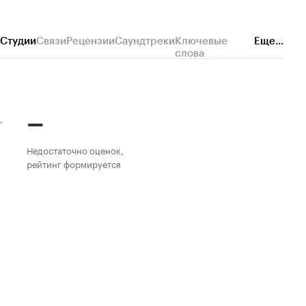
Студии
Связи
Рецензии
Саундтреки
Ключевые
Еще...
слова
–
Недостаточно оценок,
рейтинг формируется