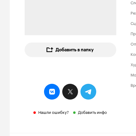
Сл
Ре
Сц
Пр
Оп
Добавить в папку
Ко
Ху
Мо
Вр
Нашли ошибку?
Добавить инфо