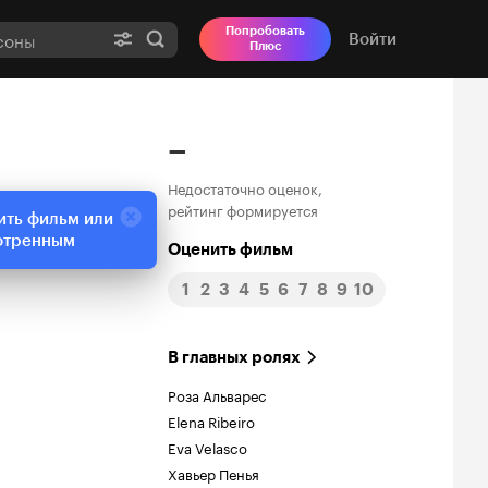
Попробовать
Войти
Плюс
–
Недостаточно оценок,
рейтинг формируется
ить фильм или
отренным
Оценить фильм
1
2
3
4
5
6
7
8
9
10
В главных ролях
Роза Альварес
Elena Ribeiro
Eva Velasco
Хавьер Пенья