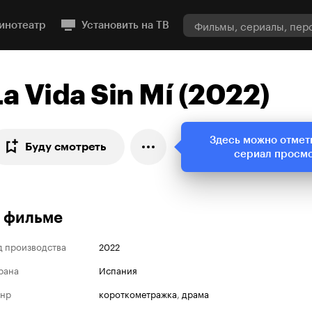
инотеатр
Установить на ТВ
La Vida Sin Mí (2022)
Здесь можно отмет
Буду смотреть
сериал просм
 фильме
д производства
2022
рана
Испания
нр
короткометражка
,
драма