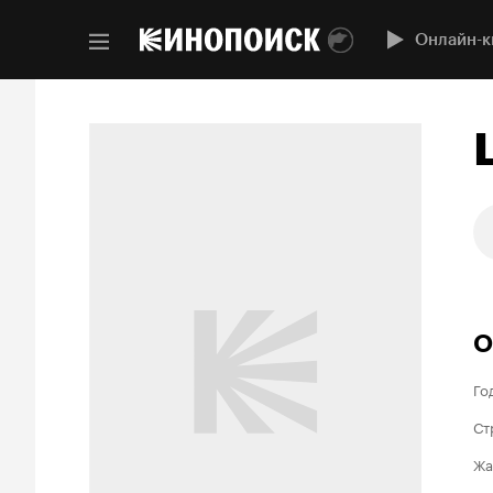
Онлайн-к
О
Го
Ст
Жа