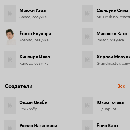
Миюки Уэда
Сюнсукэ Сима
Sanae, озвучка
Mr. Hoshino, озву
Ёсито Ясухара
Масаюки Като
Yoshito, озвучка
Pastor, озвучка
Кинсиро Ивао
Хироси Масуо
Kaneto, озвучка
Grandmaster, озв
Создатели
Все
Эидзи Окабэ
Юкио Тогава
Режиссёр
Сценарист
Рюдзо Наканъиси
Ёсио Като