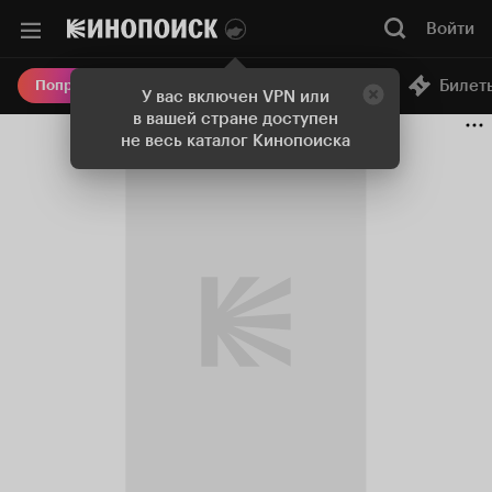
Войти
Онлайн-кинотеатр
Билет
Попробовать Плюс
У вас включен VPN или
в вашей стране доступен
не весь каталог Кинопоиска