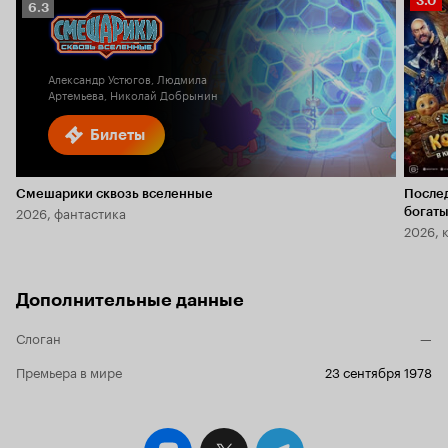
3.0
Рейтинг
6.3
Кино
Кинопоиска
3.0
6.3
Александр Устюгов, Людмила
Артемьева, Николай Добрынин
Билеты
Смешарики сквозь вселенные
После
2026, фантастика
богаты
2026, 
Дополнительные данные
Слоган
—
Премьера в мире
23 сентября 1978