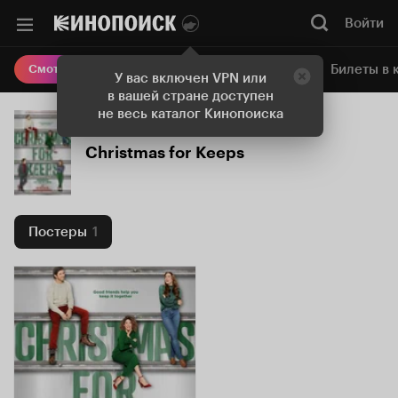
Войти
Онлайн-кинотеатр
Билеты в 
Смотреть кино
У вас включен VPN или
в вашей стране доступен
не весь каталог Кинопоиска
Christmas for Keeps
Постеры
1