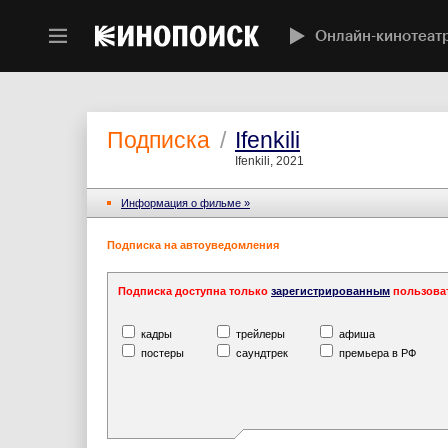
Онлайн-кинотеат
Подписка
/
Ifenkili
Ifenkili, 2021
Информация o фильме »
Подписка на автоуведомления
Подписка доступна только
зарегистрированным
пользова
кадры
трейлеры
афиша
постеры
саундтрек
премьера в РФ