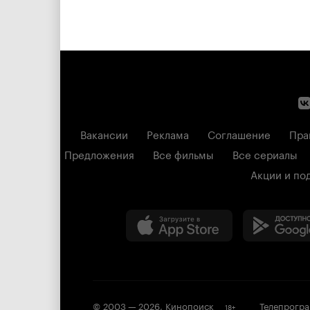
Вакансии
Реклама
Соглашение
Пра
Предложения
Все фильмы
Все сериалы
Акции и по
© 2003 —
2026
,
Кинопоиск
Телепрогр
18
+