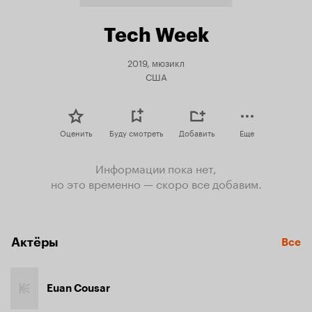
Tech Week
2019, мюзикл
США
Оценить
Буду смотреть
Добавить
Еще
Информации пока нет,
но это временно — скоро все добавим.
Актёры
Все
Euan Cousar