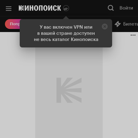
Войти
Онлайн-кинотеатр
Билет
Попробовать Плюс
У вас включен VPN или
в вашей стране доступен
не весь каталог Кинопоиска