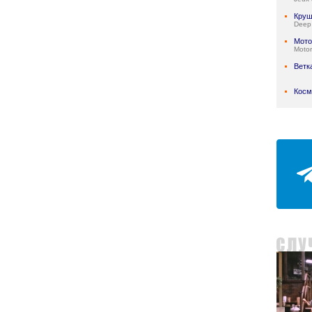
Круш
Deep
Мото
Motor
Ветк
Косм