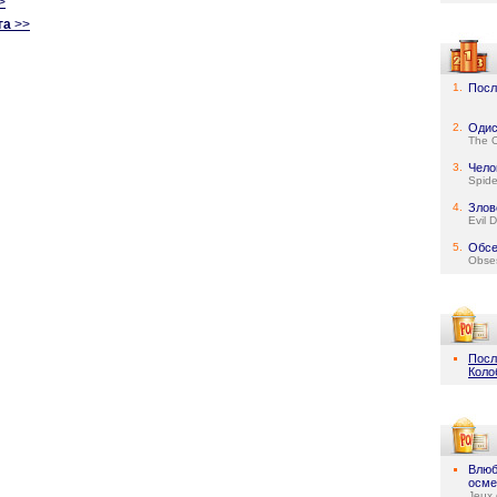
>
га
>>
1.
Посл
2.
Одис
The 
3.
Чело
Spid
4.
Злов
Evil 
5.
Обсе
Obse
Посл
Коло
Влюб
осме
Jeux 