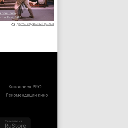
з прошлого
m the Past, 1998
другой случайный фильм
г
Кинопоиск PRO
Рекомендации кино