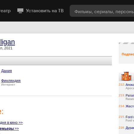
театр
Установить на ТВ
ligan
n, 2021
Подпис
Дания
Финляндия
Интернет
212.
Апок
Apoca
213.
Рата
Ratato
214.
Жест
:
215.
Ford 
Ford v
одня в кино >>
216.
Дура
ремьеры
>>