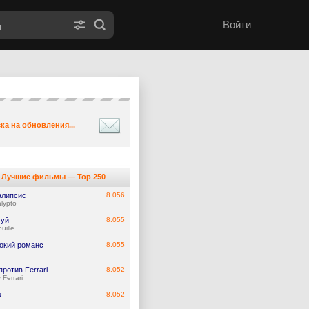
Войти
ка на обновления...
Лучшие фильмы — Top 250
алипсис
8.056
lypto
туй
8.055
uille
окий романс
8.055
против Ferrari
8.052
 Ferrari
к
8.052