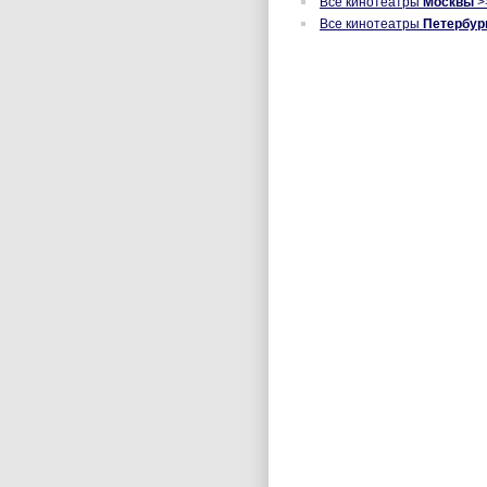
Все кинотеатры
Москвы
>
Все кинотеатры
Петербур