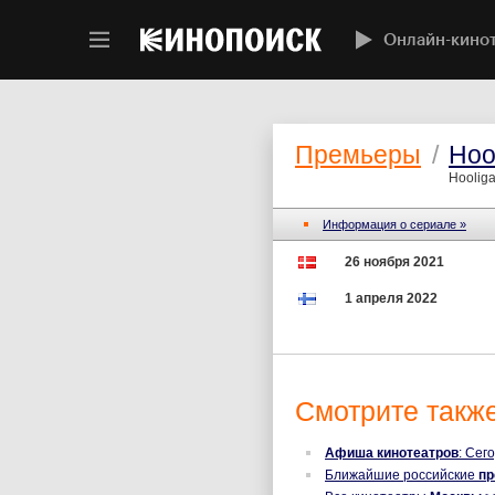
Онлайн-кино
Премьеры
/
Hoo
Hooliga
Информация о сериале »
26 ноября 2021
1 апреля 2022
Смотрите также
Афиша кинотеатров
: Сег
Ближайшие российские
п