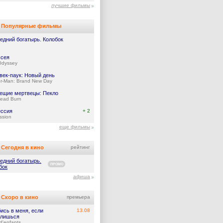
лучшие фильмы
Популярные фильмы
едний богатырь. Колобок
сея
Odyssey
век-паук: Новый день
er-Man: Brand New Day
ещие мертвецы: Пекло
Dead Burn
ссия
+ 2
ssion
еще фильмы
Сегодня в кино
рейтинг
едний богатырь.
ПРОМО
бок
афиша
Скоро в кино
премьера
ись в меня, если
13.08
лишься
d'enfants