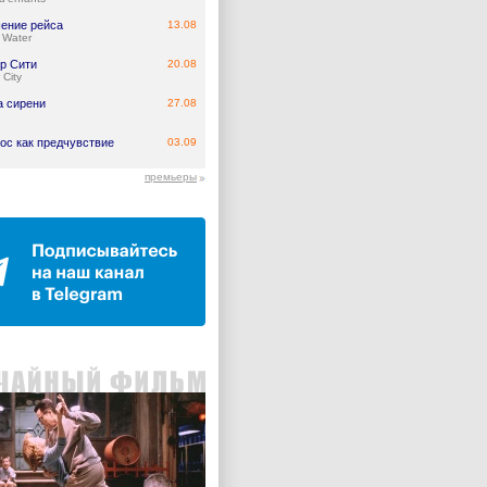
ение рейса
13.08
 Water
р Сити
20.08
 City
а сирени
27.08
ос как предчувствие
03.09
премьеры