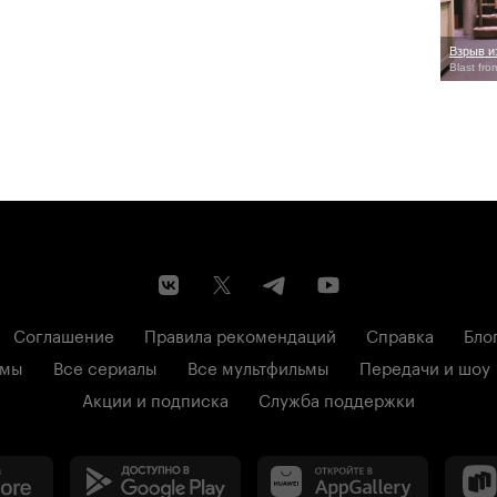
Взрыв и
Blast fro
Соглашение
Правила рекомендаций
Справка
Бло
ьмы
Все сериалы
Все мультфильмы
Передачи и шоу
Акции и подписка
Служба поддержки