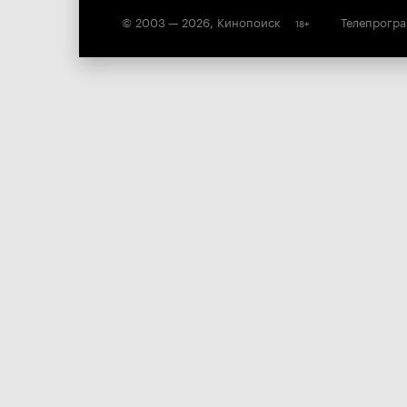
© 2003 —
2026
,
Кинопоиск
Телепрогр
18
+