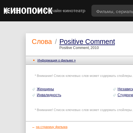
Онлайн-кинотеатр
Слова
/
Positive Comment
Positive Comment, 2010
Информация o фильме »
* Внимание! Список ключевых слов может содержать спойлеры.
Женщины
Независ
Инвалидность
Студенч
* Внимание! Список ключевых слов может содержать спойлеры.
←
на страницу фильма