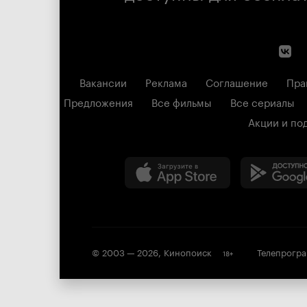
Вакансии
Реклама
Соглашение
Пра
Предложения
Все фильмы
Все сериалы
Акции и по
© 2003 —
2026
,
Кинопоиск
Телепрогр
18
+