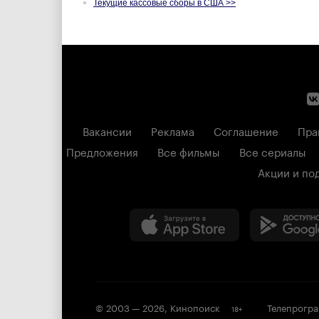
Текущие кассовые сборы в США >>
Вакансии
Реклама
Соглашение
Пра
Предложения
Все фильмы
Все сериалы
Акции и по
© 2003 —
2026
,
Кинопоиск
Телепрогр
18
+