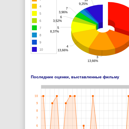
9,25%
4
7
3,96%
5
6
6
3,52%
5
7
8,37%
8
9
4
10
13,66%
3
13,66%
Последние оценки, выставленные фильму
10
9
8
7
6