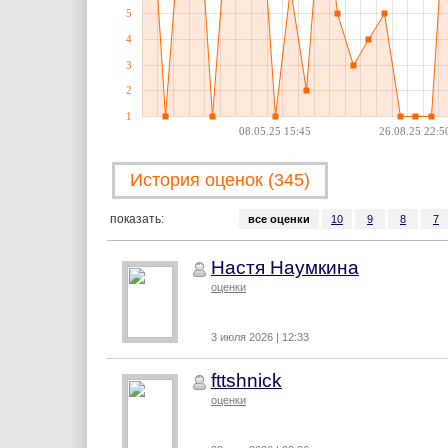
5
4
3
2
1
08.05.25 15:45
26.08.25 22:5
История оценок (345)
показать:
все оценки
10
9
8
7
Настя Наумкина
оценки
3 июля 2026 | 12:33
fttshnick
оценки