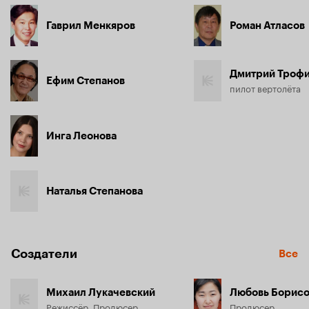
Гаврил Менкяров
Роман Атласов
Дмитрий Троф
Ефим Степанов
пилот вертолёта
Инга Леонова
Наталья Степанова
Создатели
Все
Михаил Лукачевский
Любовь Борисо
Режиссёр, Продюсер
Продюсер