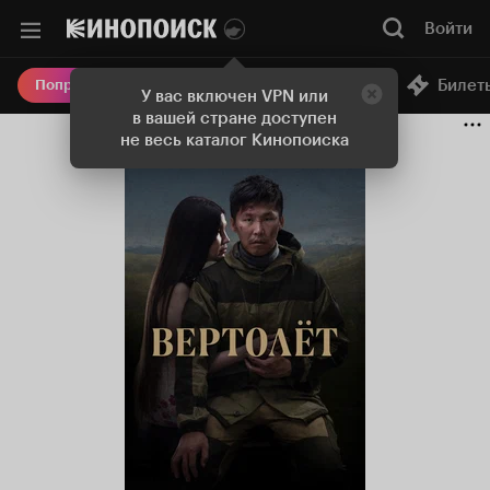
Войти
Онлайн-кинотеатр
Билет
Попробовать Плюс
У вас включен VPN или
в вашей стране доступен
не весь каталог Кинопоиска