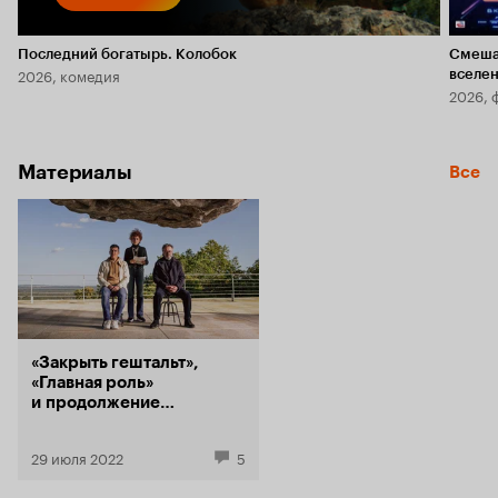
Последний богатырь. Колобок
Смеша
2026, комедия
вселе
2026, 
Материалы
Все
«Закрыть гештальт»,
«Главная роль»
и продолжение
«Засланца из космоса»:
23 премьеры Кинопоиска
29 июля 2022
5
в августе