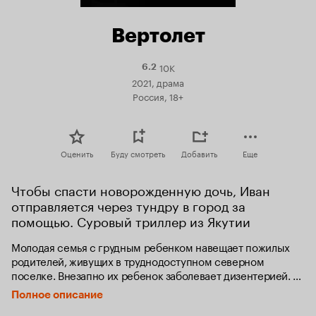
Вертолет
10K
Рейтинг
6.2
Кинопоиска
2021, драма
6.2
Россия, 18+
Оценить
Буду смотреть
Добавить
Еще
Чтобы спасти новорожденную дочь, Иван 
отправляется через тундру в город за 
помощью. Суровый триллер из Якутии
Молодая семья с грудным ребенком навещает пожилых 
родителей, живущих в труднодоступном северном 
поселке. Внезапно их ребенок заболевает дизентерией. 
В поселке нет необходимых лекарств, телефонную линию 
Полное описание
оборвало, а дороги размыло из-за весеннего половодья. 