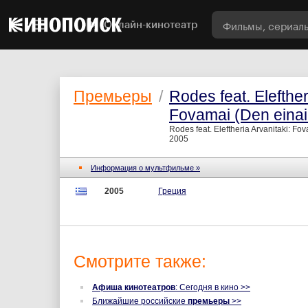
Онлайн-кинотеатр
Премьеры
/
Rodes feat. Elefther
Fovamai (Den einai
Rodes feat. Eleftheria Arvanitaki: Fo
2005
Информация о мультфильме »
2005
Греция
Смотрите также:
Афиша кинотеатров
: Сегодня в кино >>
Ближайшие российские
премьеры
>>