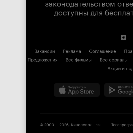
законодательством отв
доступны для беспла
Вакансии
Реклама
Соглашение
Пра
Предложения
Все фильмы
Все сериалы
Акции и по
© 2003 —
2026
,
Кинопоиск
Телепрогр
18
+