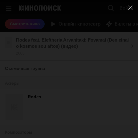
Войти
Онлайн-кинотеатр
Билеты в 
Смотреть кино
Rodes feat. Eleftheria Arvanitaki: Fovamai (Den einai
o kosmos sou aftos) (видео)
2005
Съемочная группа
Актеры
Rodes
Композиторы