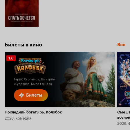
Билеты в кино
Все
Рейтинг
1.6
Кинопоиска
1.6
Гарик Харламов, Дмитрий
Журавлев, Мила Ершова
Билеты
Последний богатырь. Колобок
Смеша
2026, комедия
вселе
2026, 