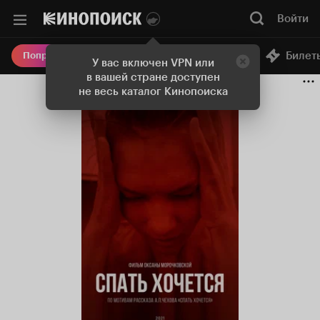
Войти
Онлайн-кинотеатр
Билет
Попробовать Плюс
У вас включен VPN или
в вашей стране доступен
не весь каталог Кинопоиска