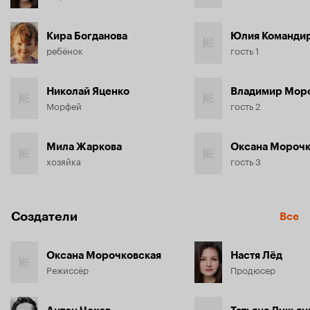
Кира Богданова
Юлия Команди
ребёнок
гость 1
Николай Яценко
Владимир Мор
Морфей
гость 2
Мила Жаркова
Оксана Морочк
хозяйка
гость 3
Создатели
Все
Оксана Морочковская
Настя Лёд
Режиссёр
Продюсер