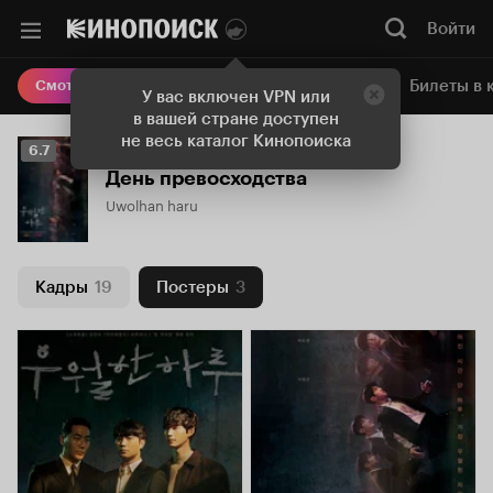
Войти
Онлайн-кинотеатр
Билеты в 
Смотреть кино
У вас включен VPN или
в вашей стране доступен
не весь каталог Кинопоиска
Рейтинг
6.7
Кинопоиска
День превосходства
6.7
Uwolhan haru
Кадры
19
Постеры
3