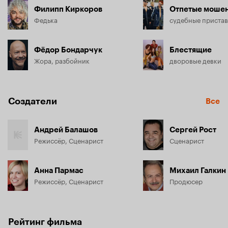
Филипп Киркоров
Отпетые моше
Федька
судебные приста
Фёдор Бондарчук
Блестящие
Жора, разбойник
дворовые девки
Создатели
Все
Андрей Балашов
Сергей Рост
Режиссёр, Сценарист
Сценарист
Анна Пармас
Михаил Галкин
Режиссёр, Сценарист
Продюсер
Рейтинг фильма