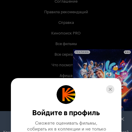
Соглашение
Правила рекомендаций
Справка
Кинопоиск PRO
Все фильмы
Все сериалы
РЕКЛАМА
Что посмотреть
Афиша
Музыка
Телепрограмма
Книги
Войдите в профиль
Служба поддержки
Сможете оценивать фильмы,

 собирать их в коллекции и не только
Кажется, вы используете блокировщик рекламы. Вместе с рекламой