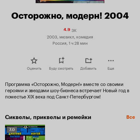
Осторожно, модерн! 2004
3K
Рейтинг
4.9
Кинопоиска
2003, мюзикл, комедия
4.9
Россия, 1 ч 28 мин
Оценить
Буду смотреть
Добавить
Еще
Программа «Осторожно, Модерн!» вместе со своими 
героями и звездами шоу-бизнеса встречает Новый год в 
поместье XIX века под Санкт-Петербургом!
Сиквелы, приквелы и ремейки
Все
Рейтинг
7.0
Кинопоиска