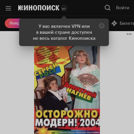
Войти
Онлайн-кинотеатр
Билет
Попробовать Плюс
У вас включен VPN или
в вашей стране доступен
не весь каталог Кинопоиска