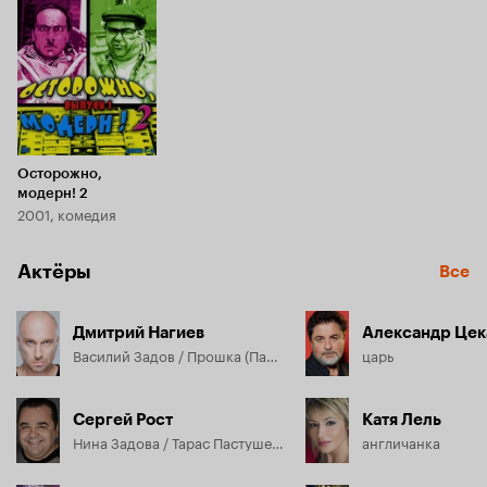
7.0
Осторожно,
модерн! 2
2001, комедия
Актёры
Все
Дмитрий Нагиев
Александр Цек
Василий Задов / Прошка (Пашка) / Танька
царь
Сергей Рост
Катя Лель
Нина Задова / Тарас Пастушенко / помещик Тракторенский (Бульдозер) / полковник Багратионов
англичанка