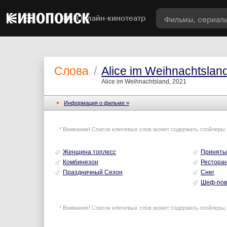
Онлайн-кинотеатр
Слова
/
Alice im Weihnachtslan
Alice im Weihnachtsland, 2021
Информация o фильме »
* Внимание! Список ключевых слов может содержать спойлеры.
Женщина топлесс
Принятый
Комбинезон
Рестора
Праздничный Сезон
Снег
Шеф-пов
* Внимание! Список ключевых слов может содержать спойлеры.