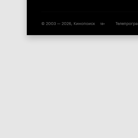
© 2003 —
2026
,
Кинопоиск
Телепрогр
18
+