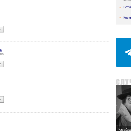
Ветк
Косм
с
ins
Касабла