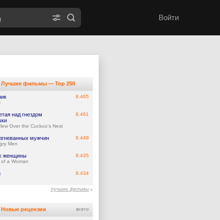
Войти
Лучшие фильмы — Top 250
ник
8.465
c
етая над гнездом
8.461
шки
lew Over the Cuckoo's Nest
азгневанных мужчин
8.449
gry Men
х женщины
8.435
 of a Woman
с
8.434
лучшие фильмы
Новые рецензии
всего