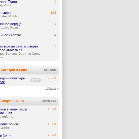
линг-Поинт
1
ing Point
а миров
163
f the Worlds
енное сердце
1
aptive Heart
йное счастье
4
остковый секс и смерть
1
гере «Миазма»
age Sex and Death at Camp
ma
Сегодня в кино
рейтинг
едний богатырь.
2.263
ПРОМО
бок
афиша
Скоро в кино
премьера
ись в меня, если
13.08
лишься
d'enfants
ение рейса
13.08
 Water
р Сити
20.08
 City