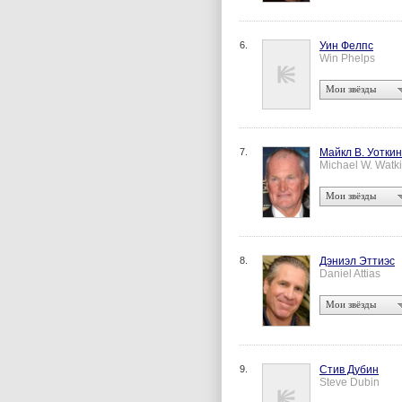
6.
Уин Фелпс
Win Phelps
Мои звёзды
7.
Майкл В. Уоткин
Michael W. Watk
Мои звёзды
8.
Дэниэл Эттиэс
Daniel Attias
Мои звёзды
9.
Стив Дубин
Steve Dubin