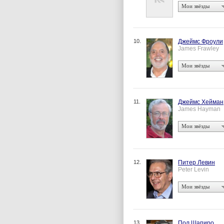
Мои звёзды
10.
Джеймс Фроули
James Frawley
Мои звёзды
11.
Джеймс Хейман
James Hayman
Мои звёзды
12.
Питер Левин
Peter Levin
Мои звёзды
13.
Пол Шапиро