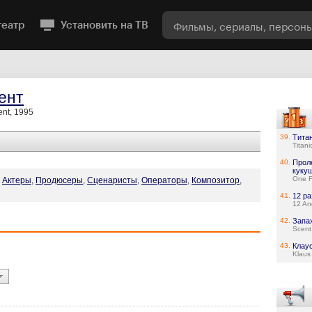
театр
Установить на ТВ
ент
ent, 1995
39.
Тита
Titani
40.
Прол
куку
One F
,
Актеры
,
Продюсеры
,
Сценаристы
,
Операторы
,
Композитор
,
41.
12 р
12 An
42.
Запа
Scent
43.
Клау
Klaus