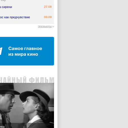
а сирени
27.08
ос как предчувствие
03.09
премьеры
нка