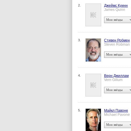
2.
Джеймс Куинн
James Quinn
Мои звёзды
3.
Стивен Робмен
Steven Robman
Мои звёзды
4.
Верн Джиллам
Vern Gillum
Мои звёзды
5.
Майкл Павоне
Michael Pavone
Мои звёзды