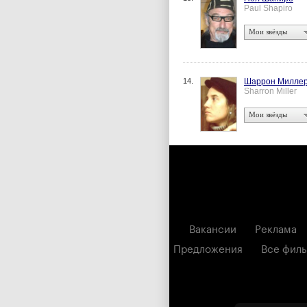
Paul Shapiro
Мои звёзды
14.
Шаррон Милле
Sharron Miller
Мои звёзды
Вакансии
Реклама
Предложения
Все фил