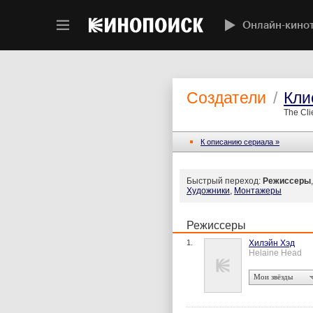
Онлайн-кино
Создатели
/
Кли
The Cli
К описанию сериала »
Быстрый переход:
Режиссеры
Художники
,
Монтажеры
Режиссеры
1.
Хилэйн Хэд
Helaine Head
Мои звёзды