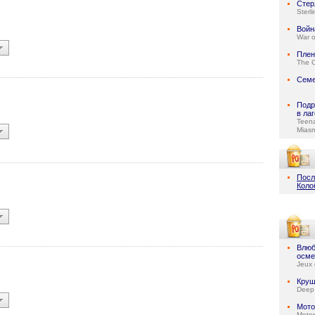
Стер
Sterl
Войн
War o
Плен
The C
Семе
Подр
в ла
Teen
Mias
Посл
Коло
Влюб
осме
Jeux 
Круш
Deep
Мото
Motor