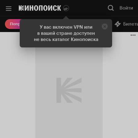
Войти
Онлайн-кинотеатр
Билет
Попробовать Плюс
У вас включен VPN или
в вашей стране доступен
не весь каталог Кинопоиска