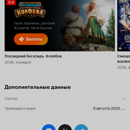
5.9
Рейтинг
2.0
Кино
Кинопоиска
5.9
2.0
Гарик Харламов, Дмитрий
Журавлев, Мила Ершова
Билеты
Последний богатырь. Колобок
Смеша
2026, комедия
вселе
2026, 
Дополнительные данные
Слоган
—
Премьера в мире
9 августа 2020
,
...