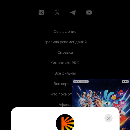
Соглашение
Правила рекомендаций
Справка
Кинопоиск PRO
Все фильмы
Все сериалы
РЕКЛАМА
Что посмотреть
Афиша
Музыка
Телепрограмма