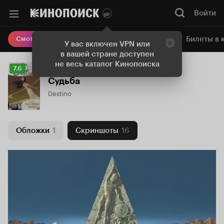
Войти
Онлайн-кинотеатр
Билеты в 
Смотреть кино
У вас включен VPN или
в вашей стране доступен
не весь каталог Кинопоиска
Рейтинг
7.6
Кинопоиска
Судьба
7.6
Destino
Обложки
1
Скриншоты
16