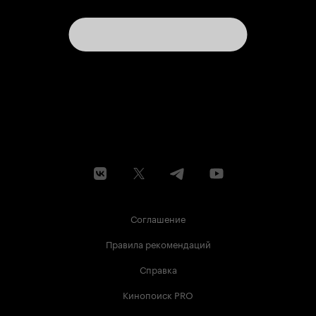
Соглашение
Правила рекомендаций
Справка
Кинопоиск PRO