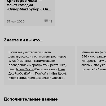
Кристофер Нолан —
несмешной
фанат комедии
«СуперМакГрубер». Он
цитировал фильм на
съемках «Темного
25 мая 2020
13
рыцаря»
Знаете ли вы что...
В фильме участвовали шесть
Изначально филь
действующих на тот момент рестлеров
546 кинотеатрах
WWE (компания, занимающаяся
интерес к нему 
проведением мероприятий рестлинга).
слабым, что уже
Это
Далип Сингх
(Великий Кали),
Глен
только в 177 ки
Джейкобс
(Кейн), Пол Уайт II (Биг Шоу),
Марк Генри
,
Крис Джерико
и
Хассан
Хамин Ассад
(МВП, или Монтел
Вонтевиус Портер).
Дополнительные данные