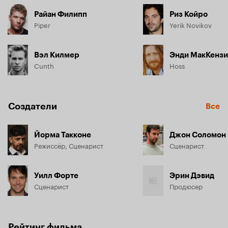
Райан Филипп
Риз Койро
Piper
Yerik Novikov
Вэл Килмер
Энди МакКензи
Cunth
Hoss
Создатели
Все
Йорма Такконе
Джон Соломон
Режиссёр, Сценарист
Сценарист
Уилл Форте
Эрин Дэвид
Сценарист
Продюсер
Рейтинг фильма