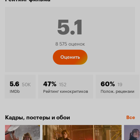
5.1
Рейтинг
8 575 оценок
Кинопо
Оценить
5.1
50K
152
19
5.6
47%
60%
IMDb
Рейтинг кинокритиков
Полож. рецензии
Кадры, постеры и обои
Все