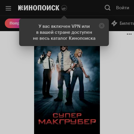
Войти
Онлайн-кинотеатр
Билет
Попробовать Плюс
У вас включен VPN или
в вашей стране доступен
не весь каталог Кинопоиска