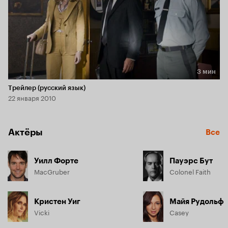
3 мин
Длительность 3 мин
Трейлер (русский язык)
22 января 2010
Актёры
Все
Уилл Форте
Пауэрс Бут
MacGruber
Colonel Faith
Кристен Уиг
Майя Рудольф
Vicki
Casey