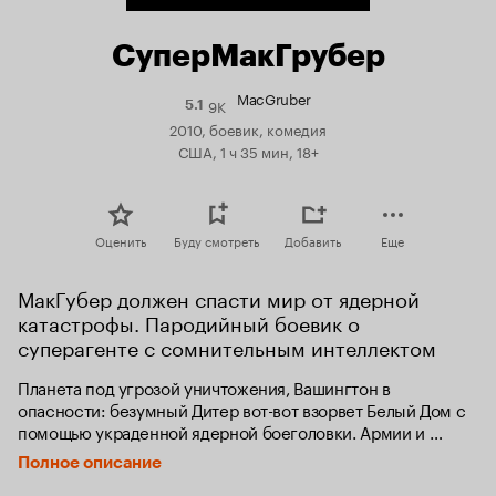
СуперМакГрубер
MacGruber
9K
Рейтинг
5.1
Кинопоиска
2010, боевик, комедия
5.1
США, 1 ч 35 мин, 18+
Оценить
Буду смотреть
Добавить
Еще
МакГубер должен спасти мир от ядерной 
катастрофы. Пародийный боевик о 
суперагенте с сомнительным интеллектом
Планета под угрозой уничтожения, Вашингтон в 
опасности: безумный Дитер вот-вот взорвет Белый Дом с 
помощью украденной ядерной боеголовки. Армии и 
спецслужбы всех государств опускают руки. Кто же 
Полное описание
спасет мир? Конечно МакГрубер! 
