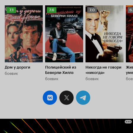
Рейтинг
Рейтинг
Рейтинг
Р
7.1
7.6
7.0
6
Кинопоиска
Кинопоиска
Кинопоиска
К
7.1
7.6
7.0
6.
Дом у дороги
Полицейский из
Никогда не говори
Жив
боевик
Беверли-Хиллз
«никогда»
уме
боевик
боевик
бое