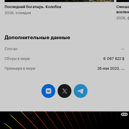
Последний богатырь. Колобок
Смеша
2026, комедия
вселе
2026, 
Дополнительные данные
Слоган
—
Сборы в мире
6 067 622 $
Премьера в мире
26 мая 2023
,
...