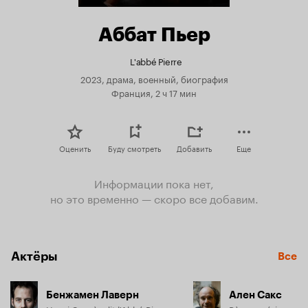
Аббат Пьер
L'abbé Pierre
2023, драма, военный, биография
Франция, 2 ч 17 мин
Оценить
Буду смотреть
Добавить
Еще
Информации пока нет,
но это временно — скоро все добавим.
Актёры
Все
Бенжамен Лаверн
Ален Сакс