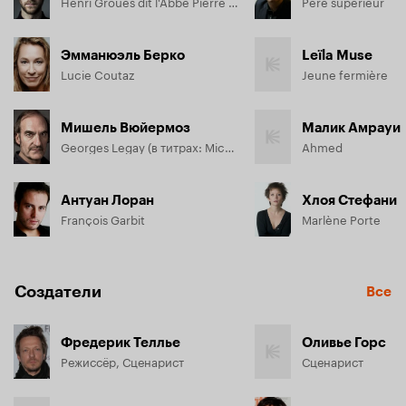
Henri Grouès dit l'Abbé Pierre (в титрах: Benjamin Lavernhe de la Comédie Française)
Père supérieur
Эмманюэль Берко
Leïla Muse
Lucie Coutaz
Jeune fermière
Мишель Вюйермоз
Малик Амрауи
Georges Legay (в титрах: Michel Vuillermoz de la Comédie Française)
Ahmed
Антуан Лоран
Хлоя Стефани
François Garbit
Marlène Porte
Создатели
Все
Фредерик Теллье
Оливье Горс
Режиссёр, Сценарист
Сценарист