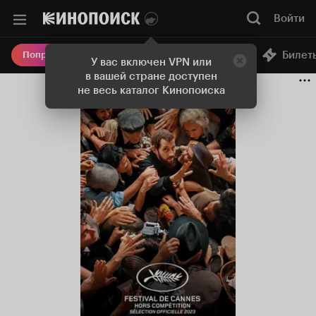
Войти
Онлайн-кинотеатр
Билет
Попробовать Плюс
У вас включен VPN или
в вашей стране доступен
не весь каталог Кинопоиска