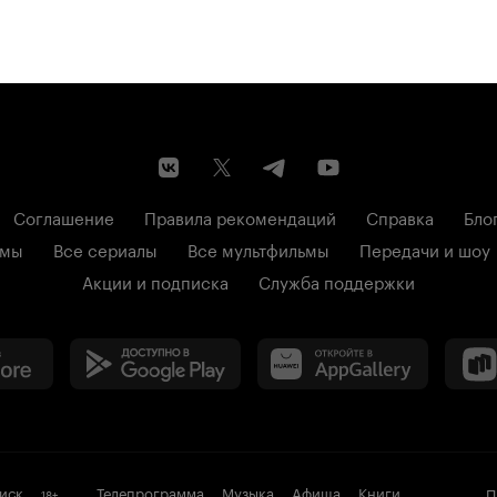
Соглашение
Правила рекомендаций
Справка
Бло
ьмы
Все сериалы
Все мультфильмы
Передачи и шоу
Акции и подписка
Служба поддержки
иск
Телепрограмма
Музыка
Афиша
Книги
П
18
+