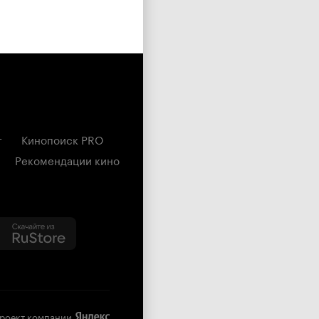
г
Кинопоиск PRO
Рекомендации кино
роект компании