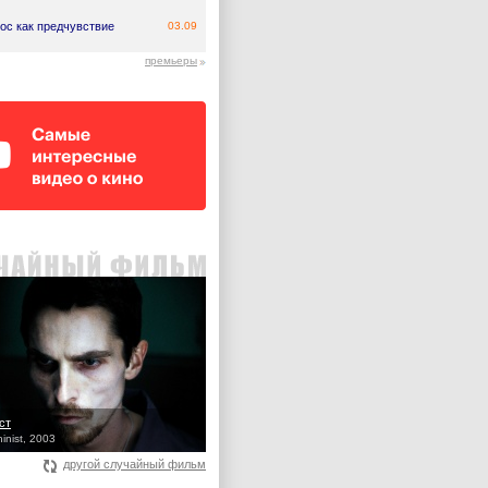
ос как предчувствие
03.09
премьеры
ст
inist, 2003
другой случайный фильм