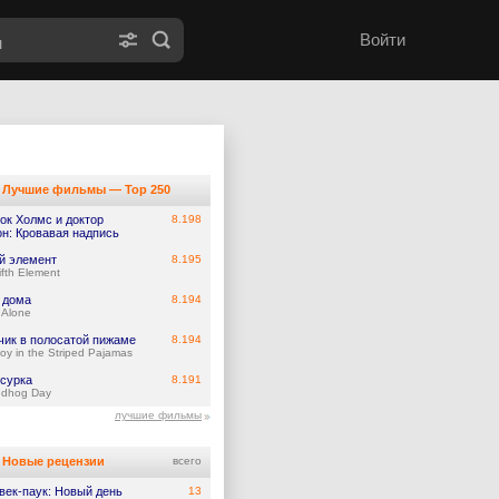
Войти
Лучшие фильмы — Top 250
ок Холмс и доктор
8.198
он: Кровавая надпись
й элемент
8.195
ifth Element
 дома
8.194
Alone
чик в полосатой пижаме
8.194
oy in the Striped Pajamas
 сурка
8.191
ndhog Day
лучшие фильмы
Новые рецензии
всего
век-паук: Новый день
13