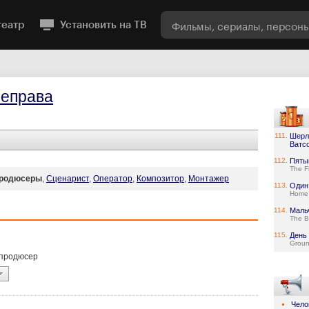
театр
Установить на ТВ
еправа
111.
Шерл
Ватс
112.
Пяты
The F
родюсеры
,
Сценарист
,
Оператор
,
Композитор
,
Монтажер
113.
Один
Home 
114.
Маль
The B
115.
День
Grou
 продюсер
Чело