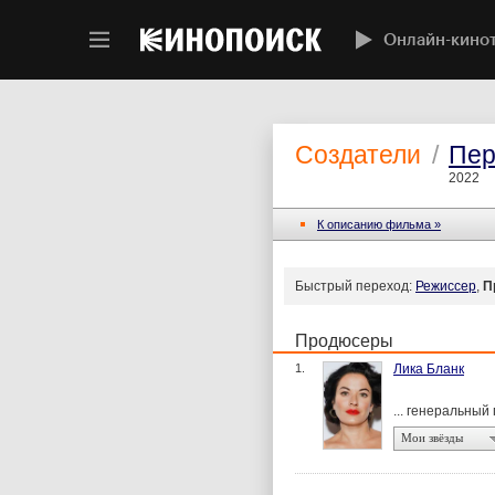
Онлайн-кино
Создатели
/
Пер
2022
К описанию фильма »
Быстрый переход:
Режиссер
,
П
Продюсеры
1.
Лика Бланк
... генеральный
Мои звёзды