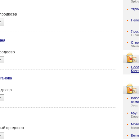
Spid
н
Угрю
 продюсер
Неп
Ярос
Furio
ина
Стер
Sterl
продюсер
Посл
Коло
ганова
родюсер
Влюб
осме
Jeux 
Круш
Deep
Мото
ьный продюсер
Motor
Ветк