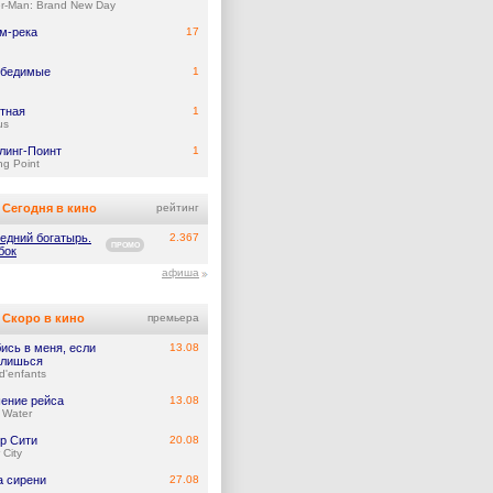
er-Man: Brand New Day
м-река
17
обедимые
1
тная
1
us
линг-Поинт
1
ing Point
Сегодня в кино
рейтинг
едний богатырь.
2.367
ПРОМО
бок
афиша
Скоро в кино
премьера
ись в меня, если
13.08
лишься
d'enfants
ение рейса
13.08
 Water
р Сити
20.08
 City
а сирени
27.08