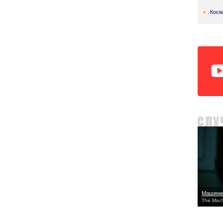
Косм
Машини
The Mach