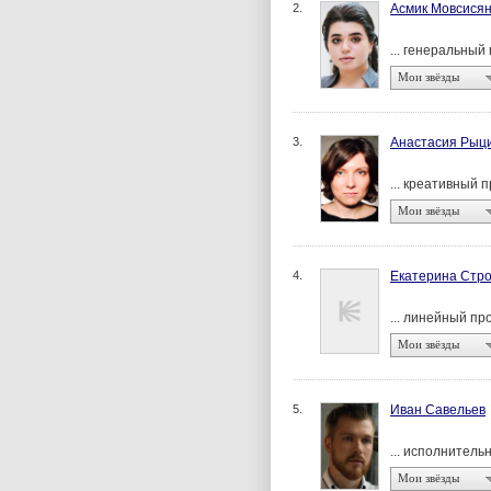
2.
Асмик Мовсися
... генеральный
Мои звёзды
3.
Анастасия Рыц
... креативный 
Мои звёзды
4.
Екатерина Стро
... линейный п
Мои звёзды
5.
Иван Савельев
... исполнител
Мои звёзды